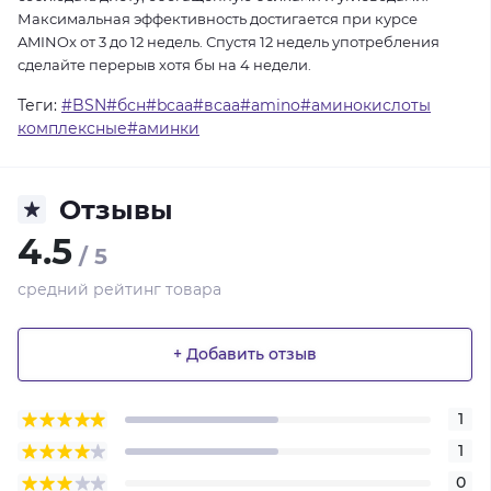
Максимальная эффективность достигается при курсе
AMINOx от 3 до 12 недель. Спустя 12 недель употребления
сделайте перерыв хотя бы на 4 недели.
Теги:
#BSN#бсн#bcaa#всаа#amino#аминокислоты
комплексные#аминки
Отзывы
4.5
/ 5
средний рейтинг товара
+ Добавить отзыв
1
1
0