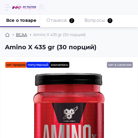
Все о товаре
Отзывов
Вопросы
2
0
BCAA
Amino X 435 gr (30 порций)
Amino X 435 gr (30 порций)
хит продаж
популярный
кончилось
нет в наличии