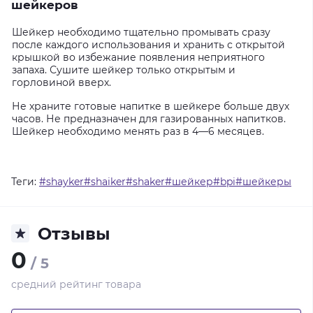
шейкеров
Шейкер необходимо тщательно промывать сразу
после каждого использования и хранить с открытой
крышкой во избежание появления неприятного
запаха. Сушите шейкер только открытым и
горловиной вверх.
Не храните готовые напитке в шейкере больше двух
часов. Не предназначен для газированных напитков.
Шейкер необходимо менять раз в 4—6 месяцев.
Теги:
#shayker#shaiker#shaker#шейкер#bpi#шейкеры
Отзывы
0
/ 5
средний рейтинг товара