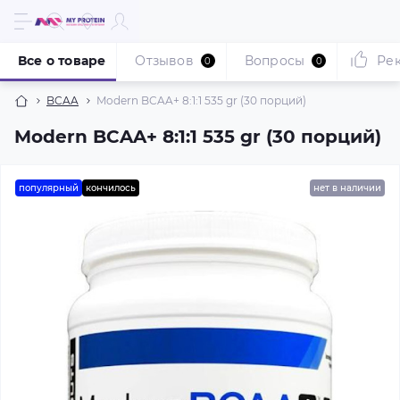
Все о товаре
Отзывов
Вопросы
Ре
0
0
BCAA
Modern BCAA+ 8:1:1 535 gr (30 порций)
Modern BCAA+ 8:1:1 535 gr (30 порций)
популярный
кончилось
нет в наличии