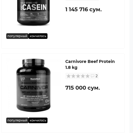
1 145 716 сум.
популярный
кончилось
Carnivore Beef Protein
1.8 kg
2
715 000 сум.
популярный
кончилось