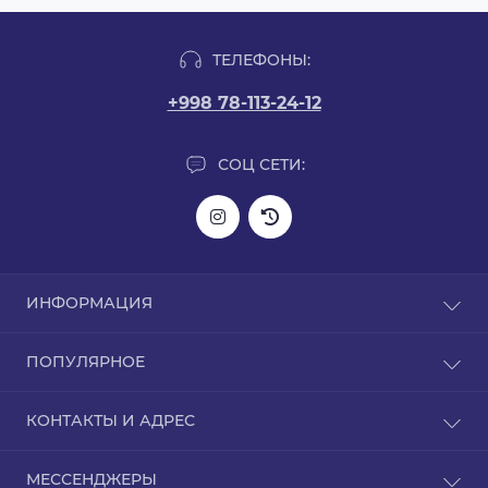
ТЕЛЕФОНЫ:
+998 78-113-24-12
СОЦ СЕТИ:
ИНФОРМАЦИЯ
Информация о доставке
ПОПУЛЯРНОЕ
О нас
Политика конфиденциальности
L-карнитин
КОНТАКТЫ И АДРЕС
Гарантия на товар
Аргинин
Связаться с нами
BCAA
Узбекистан, город Ташкент Чиланзар 13/26 дом
Возврат товара
МЕССЕНДЖЕРЫ
GABA (ГАБА)