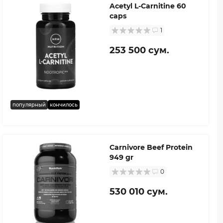
Acetyl L-Carnitine 60
caps
1
253 500 сум.
популярный
кончилось
Carnivore Beef Protein
949 gr
0
530 010 сум.