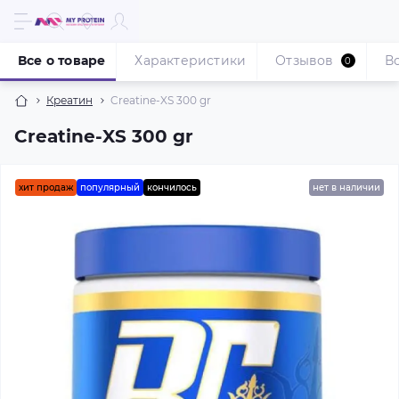
Все о товаре
Характеристики
Отзывов
В
0
Креатин
Creatine-XS 300 gr
Creatine-XS 300 gr
хит продаж
популярный
кончилось
нет в наличии