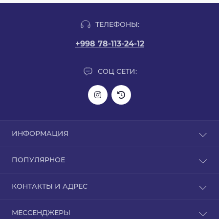
ТЕЛЕФОНЫ:
+998 78-113-24-12
СОЦ СЕТИ:
ИНФОРМАЦИЯ
Информация о доставке
ПОПУЛЯРНОЕ
О нас
Политика конфиденциальности
L-карнитин
КОНТАКТЫ И АДРЕС
Гарантия на товар
Аргинин
Связаться с нами
BCAA
Узбекистан, город Ташкент Чиланзар 13/26 дом
Возврат товара
МЕССЕНДЖЕРЫ
GABA (ГАБА)