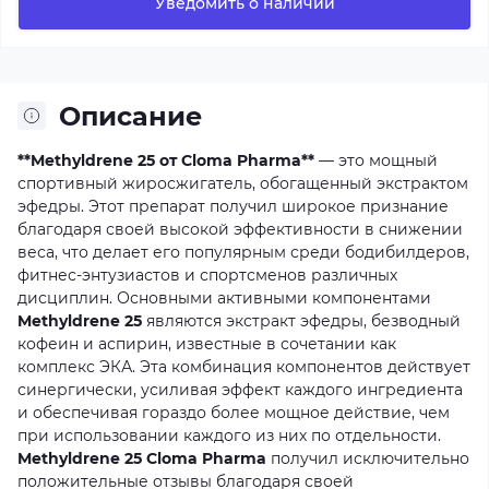
Уведомить о наличии
Описание
**Methyldrene 25 от Cloma Pharma**
—
это
мощный
спортивный
жиросжигатель,
обогащенный
экстрактом
эфедры.
Этот
препарат
получил
широкое
признание
благодаря
своей
высокой
эффективности
в
снижении
веса,
что
делает
его
популярным
среди
бодибилдеров,
фитнес-энтузиастов
и
спортсменов
различных
дисциплин.
Основными
активными
компонентами
Methyldrene 25
являются
экстракт
эфедры,
безводный
кофеин
и
аспирин,
известные
в
сочетании
как
комплекс
ЭКА.
Эта
комбинация
компонентов
действует
синергически,
усиливая
эффект
каждого
ингредиента
и
обеспечивая
гораздо
более
мощное
действие,
чем
при
использовании
каждого
из
них
по
отдельности.
Methyldrene 25 Cloma Pharma
получил
исключительно
положительные
отзывы
благодаря
своей