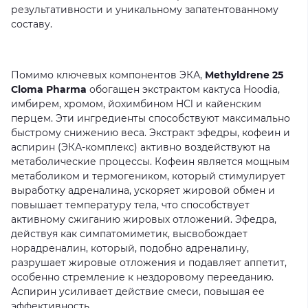
результативности
и
уникальному
запатентованному
составу.
Помимо
ключевых
компонентов
ЭКА,
Methyldrene 25
Cloma Pharma
обогащен
экстрактом
кактуса
Hoodia,
имбирем,
хромом,
йохимбином
HCl
и
кайенским
перцем.
Эти
ингредиенты
способствуют
максимально
быстрому
снижению
веса.
Экстракт
эфедры,
кофеин
и
аспирин
(ЭКА-комплекс)
активно
воздействуют
на
метаболические
процессы.
Кофеин
является
мощным
метаболиком
и
термогеником,
который
стимулирует
выработку
адреналина,
ускоряет
жировой
обмен
и
повышает
температуру
тела,
что
способствует
активному
сжиганию
жировых
отложений.
Эфедра,
действуя
как
симпатомиметик,
высвобождает
норадреналин,
который,
подобно
адреналину,
разрушает
жировые
отложения
и
подавляет
аппетит,
особенно
стремление
к
нездоровому
перееданию.
Аспирин
усиливает
действие
смеси,
повышая
ее
эффективность.