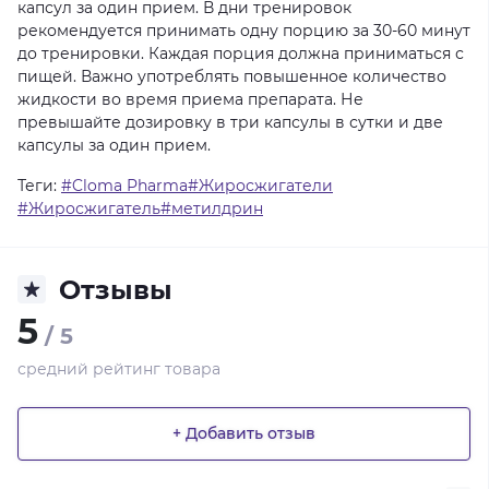
капсул
за
один
прием.
В
дни
тренировок
рекомендуется
принимать
одну
порцию
за
30-60
минут
до
тренировки.
Каждая
порция
должна
приниматься
с
пищей.
Важно
употреблять
повышенное
количество
жидкости
во
время
приема
препарата.
Не
превышайте
дозировку
в
три
капсулы
в
сутки
и
две
капсулы
за
один
прием.
Теги:
#Cloma Pharma#Жиросжигатели
#Жиросжигатель#метилдрин
Отзывы
5
/ 5
средний рейтинг товара
+ Добавить отзыв