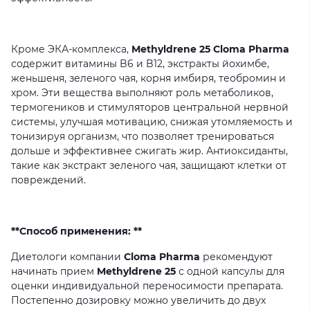
Кроме
ЭКА-комплекса,
Methyldrene 25 Cloma Pharma
содержит
витамины
B6
и
B12,
экстракты
йохимбе,
женьшеня,
зеленого
чая,
корня
имбиря,
теобромин
и
хром.
Эти
вещества
выполняют
роль
метаболиков,
термогеников
и
стимуляторов
центральной
нервной
системы,
улучшая
мотивацию,
снижая
утомляемость
и
тонизируя
организм,
что
позволяет
тренироваться
дольше
и
эффективнее
сжигать
жир.
Антиоксиданты,
такие
как
экстракт
зеленого
чая,
защищают
клетки
от
повреждений.
**Способ применения: **
Диетологи
компании
Cloma Pharma
рекомендуют
начинать
прием
Methyldrene 25
с
одной
капсулы
для
оценки
индивидуальной
переносимости
препарата.
Постепенно
дозировку
можно
увеличить
до
двух