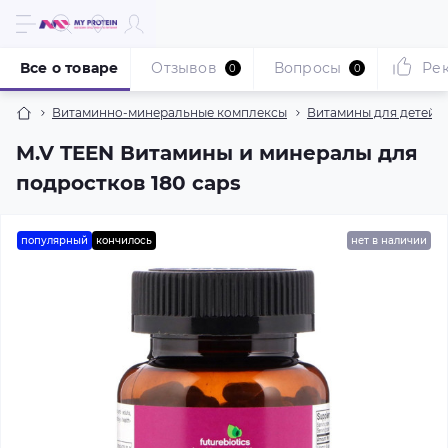
Все о товаре
Отзывов
Вопросы
Ре
0
0
Витаминно-минеральные комплексы
Витамины для детей
M.V TEEN Витамины и минералы для
подростков 180 caps
популярный
кончилось
нет в наличии