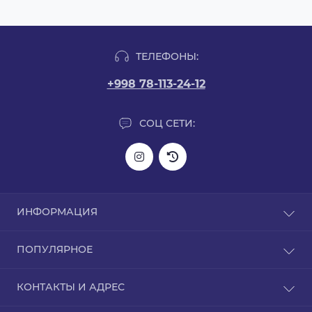
ТЕЛЕФОНЫ:
+998 78-113-24-12
СОЦ СЕТИ:
ИНФОРМАЦИЯ
Информация о доставке
ПОПУЛЯРНОЕ
О нас
Политика конфиденциальности
L-карнитин
КОНТАКТЫ И АДРЕС
Гарантия на товар
Аргинин
Связаться с нами
BCAA