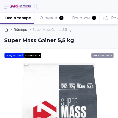
Все о товаре
Отзывов
Вопросы
Ре
3
1
Гейнеры
Super Mass Gainer 5,5 kg
Super Mass Gainer 5,5 kg
популярный
кончилось
нет в наличии