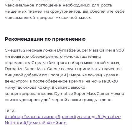
максимальное поглощение необходимых для роста
мышечных тканей макронутриентов, вы обеспечите себе
максимальный прирост мышечной массы.
Рекомендации по применению
Смешать 2 мерные ложки Dymatize Super Mass Gainer в 700
мл воды или обезжиренного молока, тщательно
перемешать. С целью быстрого набора мышечной массы,
Dymatize Super Mass Gainer следует принимать в качестве
пищевой добавки по 1 порции (2 мерные ложки) 3 раза в
день: утром, в после обеденное время и на ночь за 20-30
минут до отхода ко сну. В связи с высоко
концентрированностью Dymatize Super Mass Gainer можно
снизить дозировку до 1 мерной ложки трижды в день.
Теги:
#гайнер#масса#гаинер#gainer#углеводы#Dymatize
Nutrition#Диматайз#гейнер