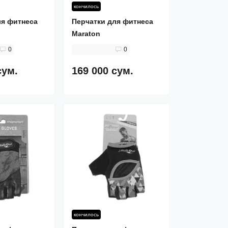
кончилось
ля фитнеса
Перчатки для фитнеса
Maraton
0
0
сум.
169 000 сум.
кончилось