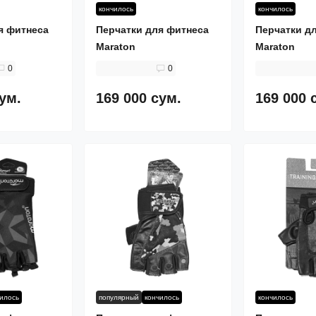
кончилось
кончилось
я фитнеса
Перчатки для фитнеса
Перчатки д
Maraton
Maraton
0
0
сум.
169 000 сум.
169 000 
чилось
популярный
кончилось
кончилось