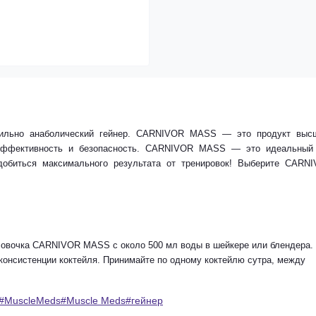
льно анаболический гейнер. CARNIVOR MASS — это продукт выс
ю эффективность и безопасность. CARNIVOR MASS — это идеальный
 добиться максимального результата от тренировок! Выберите CARN
совочка CARNIVOR MASS с около 500 мл воды в шейкере или блендера.
онсистенции коктейля. Принимайте по одному коктейлю сутра, между
ы#MuscleMeds#Muscle Meds#гейнер