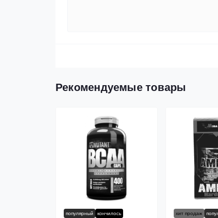
Рекомендуемые товары
популярный
кончилось
хит продаж
попу