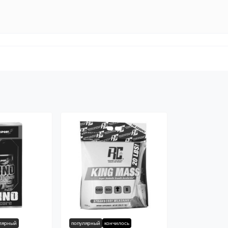
лярный
популярный
кончилось