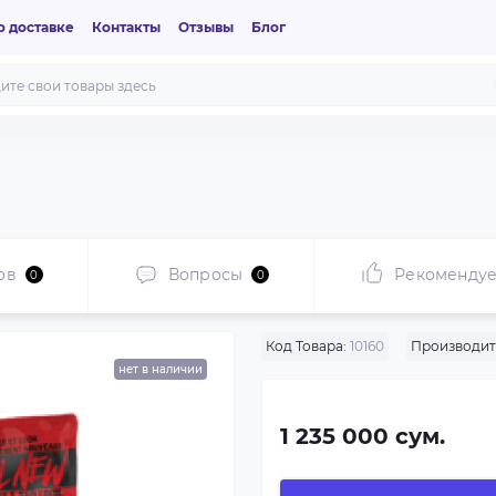
 доставке
Контакты
Отзывы
Блог
ов
Вопросы
Рекоменду
0
0
Код Товара:
10160
Производит
нет в наличии
1 235 000 сум.