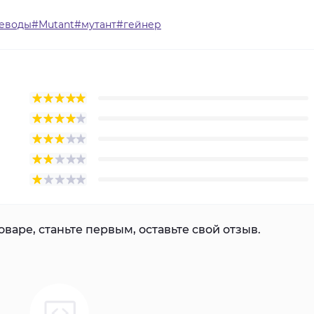
леводы#Mutant#мутант#гейнер
варе, станьте первым, оставьте свой отзыв.