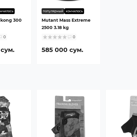
ончилось
популярный
кончилось
akong 300
Mutant Mass Extreme
2500 3.18 kg
0
0
 сум.
585 000 сум.