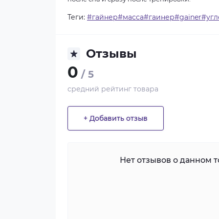
Теги:
#гайнер#масса#гаинер#gainer#уг
Отзывы
0
/ 5
средний рейтинг товара
+ Добавить отзыв
Нет отзывов о данном то