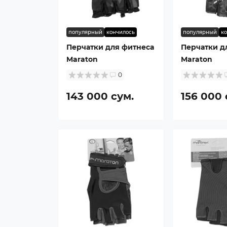
популярный
кончилось
популярный
к
Перчатки для фитнеса
Перчатки д
Maraton
Maraton
0
143 000 сум.
156 000 