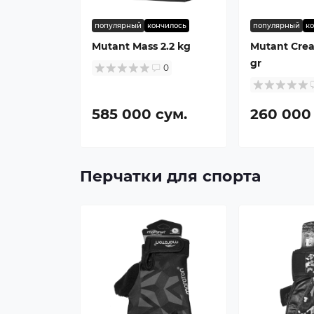
популярный
кончилось
популярный
к
Mutant Mass 2.2 kg
Mutant Cre
gr
0
585 000 сум.
260 000
Перчатки для спорта