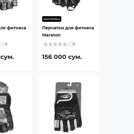
кончилось
для фитнеса
Перчатки для фитнеса
Maraton
0
0
 сум.
156 000 сум.