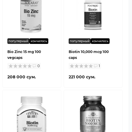
популярный
кончилось
популярный
кончилось
Bio Zinc 15 mg 100
Biotin 10,000 mcg 100
vegcaps
caps
0
1
208 000 сум.
221 000 сум.