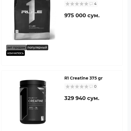
4
975 000 сум.
хит продаж
популярный
кончилось
R1 Creatine 375 gr
0
329 940 сум.