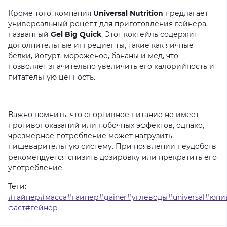
Кроме того, компания
Universal
Nutrition
предлагает
универсальный рецепт для приготовления гейнера,
названный
Gel
Big
Quick
. Этот коктейль содержит
дополнительные ингредиенты, такие как яичные
белки, йогурт, мороженое, бананы и мед, что
позволяет значительно увеличить его калорийность и
питательную ценность.
Важно помнить, что спортивное питание не имеет
противопоказаний или побочных эффектов, однако,
чрезмерное потребление может нагрузить
пищеварительную систему. При появлении неудобств
рекомендуется снизить дозировку или прекратить его
употребление.
Теги:
#гайнер#масса#гаинер#gainer#углеводы#universal#юни
фаст#гейнер