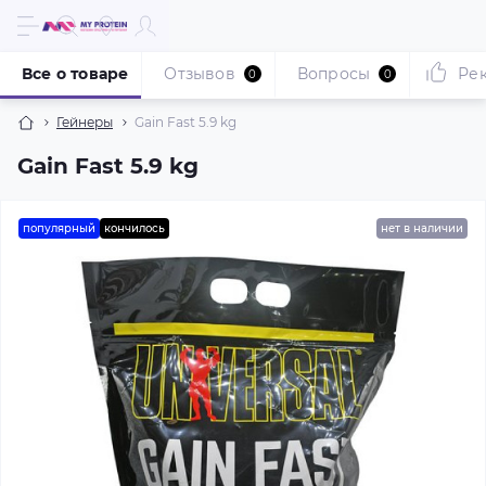
Все о товаре
Отзывов
Вопросы
Ре
0
0
Гейнеры
Gain Fast 5.9 kg
Gain Fast 5.9 kg
популярный
кончилось
нет в наличии