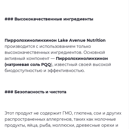
### Высококачественные ингредиенты
Пирролохинолинхинон Lake Avenue Nutrition
производится
с
использованием
только
высококачественных
ингредиентов.
Основной
активный
компонент
—
Пирролохинолинхинон
(натриевая соль PQQ
),
известный
своей
высокой
биодоступностью
и
эффективностью.
### Безопасность и чистота
Этот
продукт
не
содержит
ГМО,
глютена,
сои
и
других
распространенных
аллергенов,
таких
как
молочные
продукты,
яйца,
рыба,
моллюски,
древесные
орехи
и