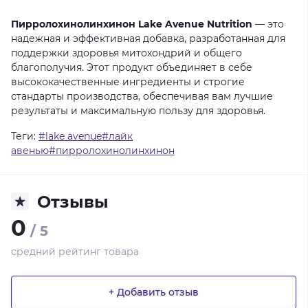
Пирролохинолинхинон Lake Avenue Nutrition
—
это
надежная
и
эффективная
добавка,
разработанная
для
поддержки
здоровья
митохондрий
и
общего
благополучия.
Этот
продукт
объединяет
в
себе
высококачественные
ингредиенты
и
строгие
стандарты
производства,
обеспечивая
вам
лучшие
результаты
и
максимальную
пользу
для
здоровья.
Теги:
#lake avenue#лайк
авенью#пирролохинолинхинон
Отзывы
0
/ 5
средний рейтинг товара
+ Добавить отзыв