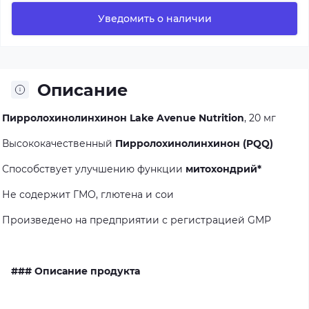
Уведомить о наличии
Описание
Пирролохинолинхинон
Lake Avenue Nutrition
,
20
мг
Высококачественный
Пирролохинолинхинон (PQQ)
Способствует
улучшению
функции
митохондрий*
Не
содержит
ГМО,
глютена
и
сои
Произведено
на
предприятии
с
регистрацией
GMP
### Описание продукта