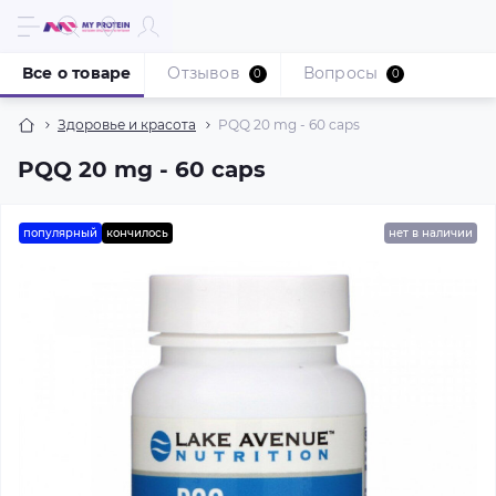
Все о товаре
Отзывов
Вопросы
0
0
Здоровье и красота
PQQ 20 mg - 60 caps
PQQ 20 mg - 60 caps
популярный
кончилось
нет в наличии