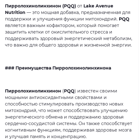
Пирролохинолинхинон (PQQ)
от
Lake Avenue
Nutrition
—
это
мощная
добавка,
предназначенная
для
поддержки
и
улучшения
функции
митохондрий.
PQQ
является
важным
кофактором,
который
помогает
защитить
клетки
от
окислительного
стресса
и
поддерживать
здоровый
энергетический
метаболизм,
что
важно
для
общего
здоровья
и
жизненной
энергии.
### Преимущества Пирролохинолинхинона
Пирролохинолинхинон
(
PQQ
)
известен
своими
мощными
антиоксидантными
свойствами
и
способностью
стимулировать
производство
новых
митохондрий,
что
может
способствовать
улучшению
энергетического
обмена
и
поддержанию
здоровья
сердечно-сосудистой
системы.
Он
также
способствует
когнитивным
функциям,
поддерживая
здоровье
мозга
и
улучшая
память
и
концентрацию.