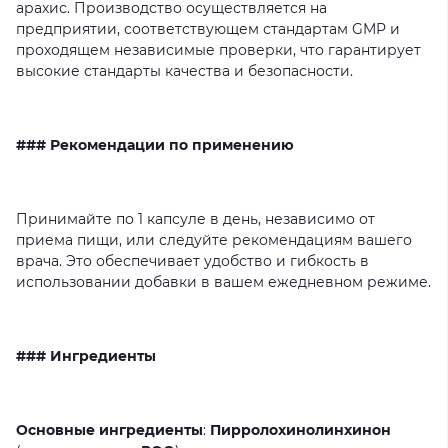
арахис.
Производство
осуществляется
на
предприятии,
соответствующем
стандартам
GMP
и
проходящем
независимые
проверки,
что
гарантирует
высокие
стандарты
качества
и
безопасности.
### Рекомендации по применению
Принимайте
по
1
капсуле
в
день,
независимо
от
приема
пищи,
или
следуйте
рекомендациям
вашего
врача.
Это
обеспечивает
удобство
и
гибкость
в
использовании
добавки
в
вашем
ежедневном
режиме.
### Ингредиенты
Основные ингредиенты
:
Пирролохинолинхинон