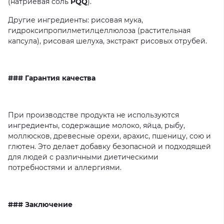
(натриевая
соль
PQQ
).
Другие
ингредиенты:
рисовая
мука,
гидроксипропилметилцеллюлоза
(растительная
капсула),
рисовая
шелуха,
экстракт
рисовых
отрубей.
### Гарантия качества
При
производстве
продукта
не
используются
ингредиенты,
содержащие
молоко,
яйца,
рыбу,
моллюсков,
древесные
орехи,
арахис,
пшеницу,
сою
и
глютен.
Это
делает
добавку
безопасной
и
подходящей
для
людей
с
различными
диетическими
потребностями
и
аллергиями.
### Заключение