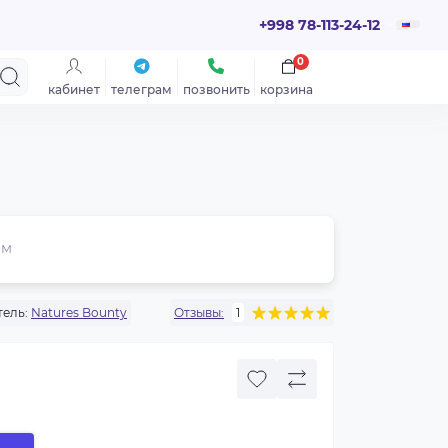
+998 78-113-24-12
0
кабинет
телеграм
позвонить
корзина
ем
ель:
Natures Bounty
Отзывы:
1