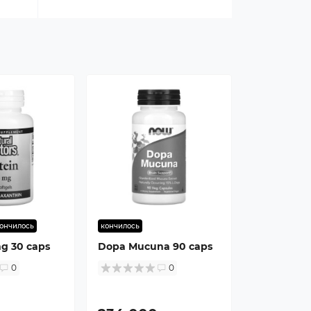
ончилось
кончилось
mg 30 caps
Dopa Mucuna 90 caps
0
0