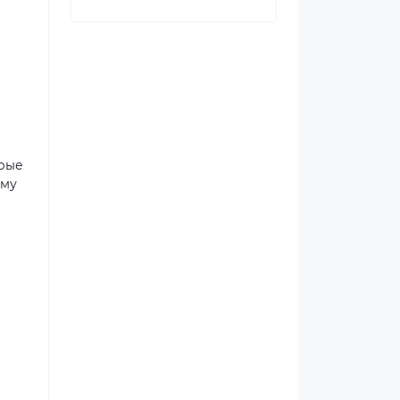
орые
ому