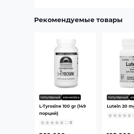
Рекомендуемые товары
популярный
кончилось
популярный
к
L-Tyrosine 100 gr (149
Lutein 20 m
порций)
0