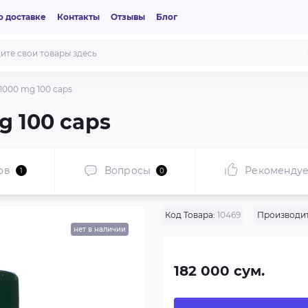
 доставке
Контакты
Отзывы
Блог
t 1000 mg 100 caps
mg 100 caps
ов
Вопросы
Рекоменду
1
0
Код Товара:
10469
Производит
нет в наличии
182 000 сум.