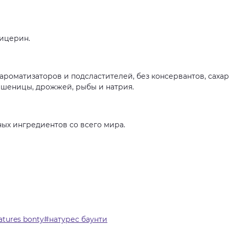
лицерин.
ароматизаторов и подсластителей, без консервантов, сахар
 пшеницы, дрожжей, рыбы и натрия.
ых ингредиентов со всего мира.
atures bonty#натурес баунти