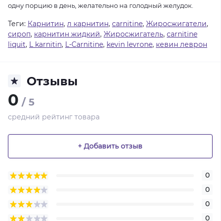
одну порцию в день, желательно на голодный желудок.
Теги:
Карнитин
,
л карнитин
,
carnitine
,
Жиросжигатели
,
сироп
,
карнитин жидкий
,
Жиросжигатель
,
carnitine
liquit
,
L karnitin
,
L-Carnitine
,
kevin levrone
,
кевин леврон
Отзывы
0
/ 5
средний рейтинг товара
+ Добавить отзыв
0
0
0
0