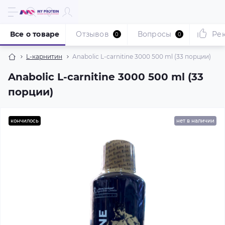
Все о товаре
Отзывов
Вопросы
Ре
0
0
L-карнитин
Anabolic L-carnitine 3000 500 ml (33 порции)
Anabolic L-carnitine 3000 500 ml (33
порции)
кончилось
нет в наличии