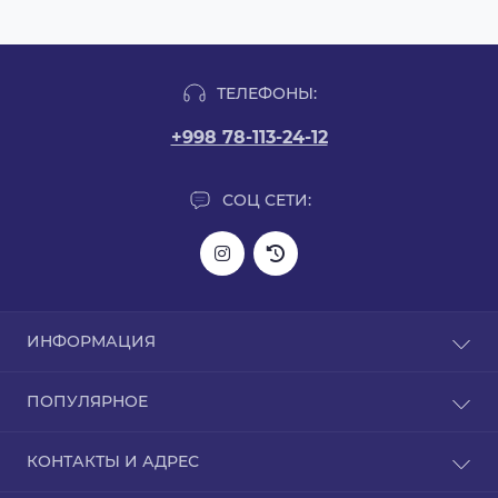
ТЕЛЕФОНЫ:
+998 78-113-24-12
СОЦ СЕТИ:
ИНФОРМАЦИЯ
Информация о доставке
ПОПУЛЯРНОЕ
О нас
Политика конфиденциальности
L-карнитин
КОНТАКТЫ И АДРЕС
Гарантия на товар
Аргинин
Связаться с нами