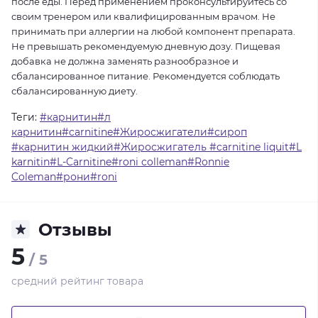
после еды. Перед применением проконсультируйтесь со
своим тренером или квалифицированным врачом. Не
принимать при аллергии на любой компонент препарата.
Не превышать рекомендуемую дневную дозу. Пищевая
добавка не должна заменять разнообразное и
сбалансированное питание. Рекомендуется соблюдать
сбалансированную диету.
Теги:
#карнитин#л
карнитин#carnitine#Жиросжигатели#сироп
#карнитин жидкий#Жиросжигатель #carnitine liquit#L
karnitin#L-Carnitine#roni colleman#Ronnie
Coleman#рони#roni
Отзывы
5
/ 5
средний рейтинг товара