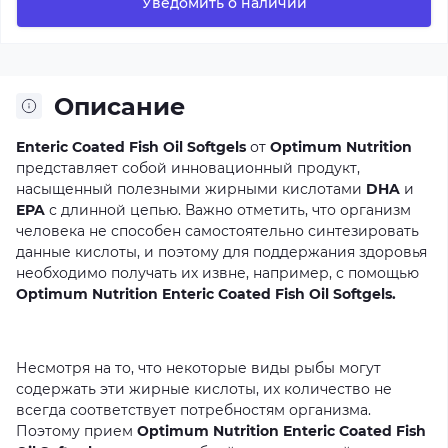
Уведомить о наличии
Описание
Enteric Coated Fish Oil Softgels
от
Optimum Nutrition
представляет
собой
инновационный
продукт,
насыщенный
полезными
жирными
кислотами
DHA
и
EPA
с
длинной
цепью.
Важно
отметить,
что
организм
человека
не
способен
самостоятельно
синтезировать
данные
кислоты,
и
поэтому
для
поддержания
здоровья
необходимо
получать
их
извне,
например,
с
помощью
Optimum Nutrition Enteric Coated Fish Oil Softgels.
Несмотря
на
то,
что
некоторые
виды
рыбы
могут
содержать
эти
жирные
кислоты,
их
количество
не
всегда
соответствует
потребностям
организма.
Поэтому
прием
Optimum Nutrition Enteric Coated Fish