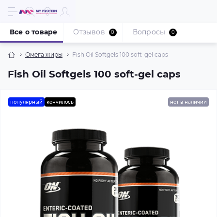
Все о товаре
Отзывов
Вопросы
0
0
Омега жиры
Fish Oil Softgels 100 soft-gel caps
Fish Oil Softgels 100 soft-gel caps
популярный
кончилось
нет в наличии