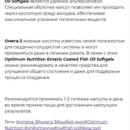
Oil Softgels
является
удобной
альтернативой.
Специальная
оболочка
капсул
позволяет
им
проходить
через
кислотную
среду
желудка,
обеспечивая
максимальное
усвоение
питательных
веществ.
Омега-3
жирные
кислоты
известны
своей
полезностью
для
сердечно-сосудистой
системы
и
могут
применяться
даже
в
лечении
рахита.
В
связи
с
этим
Optimum Nutrition Enteric Coated Fish Oil Softgels
можно
рекомендовать
в
качестве
средства
для
улучшения
общего
состояния
и
даже
для
поддержки
процесса
похудения.
Рекомендуется
принимать
1–2
гелевые
капсулы
в
день
во
время
приема
пищи
для
достижения
наилучших
результатов.
Теги:
#omega 3#омега 3#рыбий жир#Optimum
Nutrition #on#оптимум#он#fish oil#фиш оил