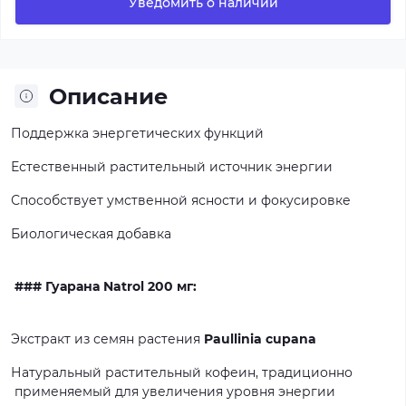
Уведомить о наличии
Описание
Поддержка
энергетических
функций
Естественный
растительный
источник
энергии
Способствует
умственной
ясности
и
фокусировке
Биологическая
добавка
### Гуарана Natrol 200 мг:
Экстракт
из
семян
растения
Paullinia cupana
Натуральный
растительный
кофеин,
традиционно
применяемый
для
увеличения
уровня
энергии