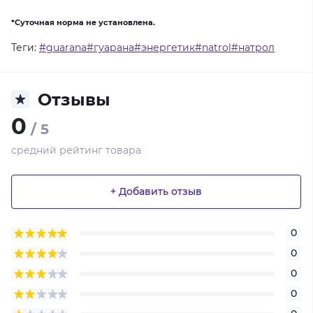
*Суточная норма не установлена.
Теги:
#guarana#гуарана#энергетик#natrol#натрол
Отзывы
0
/ 5
средний рейтинг товара
+ Добавить отзыв
0
0
0
0