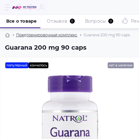
Все о товаре
Отзывов
Вопросы
Ре
0
0
Предтренировочный комплекс
Guarana 200 mg 90 caps
Guarana 200 mg 90 caps
популярный
кончилось
нет в наличии