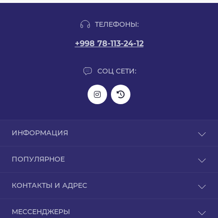
ТЕЛЕФОНЫ:
+998 78-113-24-12
СОЦ СЕТИ:
ИНФОРМАЦИЯ
Информация о доставке
ПОПУЛЯРНОЕ
О нас
Политика конфиденциальности
L-карнитин
КОНТАКТЫ И АДРЕС
Гарантия на товар
Аргинин
Связаться с нами
BCAA
Узбекистан, город Ташкент Чиланзар 13/26 дом
Возврат товара
МЕССЕНДЖЕРЫ
GABA (ГАБА)