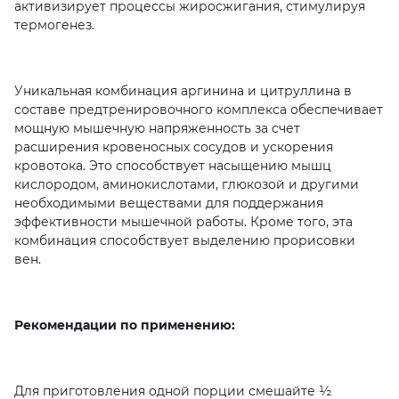
активизирует
процессы
жиросжигания,
стимулируя
термогенез.
Уникальная
комбинация
аргинина
и
цитруллина
в
составе
предтренировочного
комплекса
обеспечивает
мощную
мышечную
напряженность
за
счет
расширения
кровеносных
сосудов
и
ускорения
кровотока.
Это
способствует
насыщению
мышц
кислородом,
аминокислотами,
глюкозой
и
другими
необходимыми
веществами
для
поддержания
эффективности
мышечной
работы.
Кроме
того,
эта
комбинация
способствует
выделению
прорисовки
вен.
Рекомендации по применению:
Для
приготовления
одной
порции
смешайте
½