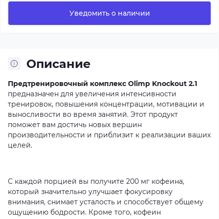
Уведомить о наличии
Описание
Предтренировочный комплекс Olimp Knockout 2.1
предназначен
для
увеличения
интенсивности
тренировок,
повышения
концентрации,
мотивации
и
выносливости
во
время
занятий.
Этот
продукт
поможет
вам
достичь
новых
вершин
производительности
и
приблизит
к
реализации
ваших
целей.
С
каждой
порцией
вы
получите
200
мг
кофеина,
который
значительно
улучшает
фокусировку
внимания,
снимает
усталость
и
способствует
общему
ощущению
бодрости.
Кроме
того,
кофеин