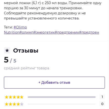
мерной
ложки
(6,1
г)
с
250
мл
воды.
Принимайте
одну
порцию
за
30
минут
до
начала
тренировки.
Соблюдайте
рекомендуемую
дозировку
и
не
превышайте
установленного
количества.
Теги:
#Olimp
Nutrition#олимп#энергетик#предтреник#предтрен
Отзывы
5
/ 5
средний рейтинг товара
+ Добавить отзыв
1
0