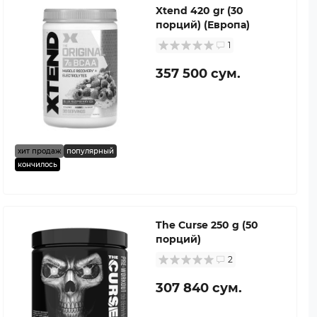
Xtend 420 gr (30
порций) (Европа)
1
357 500 сум.
хит продаж
популярный
кончилось
The Curse 250 g (50
порций)
2
307 840 сум.