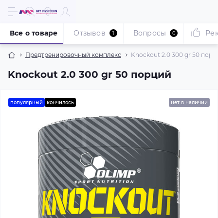
Все о товаре
Отзывов
Вопросы
Ре
1
0
Предтренировочный комплекс
Knockout 2.0 300 gr 50 порц
Knockout 2.0 300 gr 50 порций
популярный
кончилось
нет в наличии