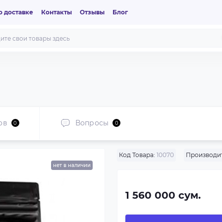
 доставке
Контакты
Отзывы
Блог
ов
Вопросы
0
0
Код Товара:
10070
Производит
нет в наличии
1 560 000 сум.