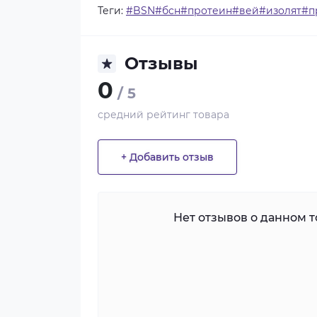
Теги:
#BSN#бсн#протеин#вей#изолят#п
Отзывы
0
/ 5
средний рейтинг товара
+ Добавить отзыв
Нет отзывов о данном то