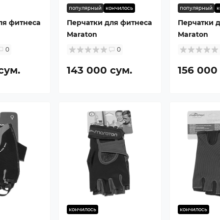
популярный
кончилось
популярный
к
ля фитнеса
Перчатки для фитнеса
Перчатки 
Maraton
Maraton
0
0
сум.
143 000 сум.
156 000
кончилось
кончилось