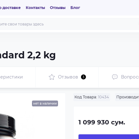
 доставке
Контакты
Отзывы
Блог
dard 2,2 kg
теристики
Отзывов
Вопрос
3
Код Товара:
10434
Производит
нет в наличии
1 099 930 сум.