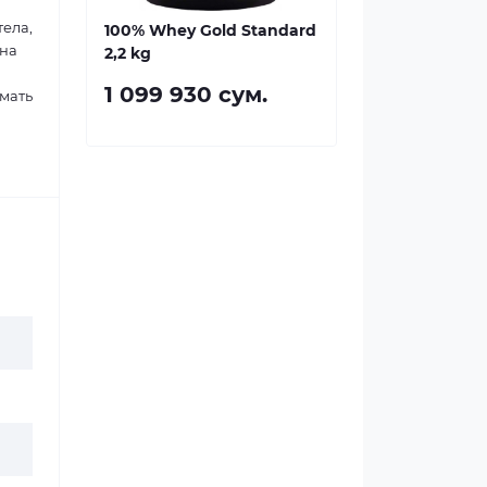
тела,
100% Whey Gold Standard
ина
2,2 kg
1 099 930 сум.
имать