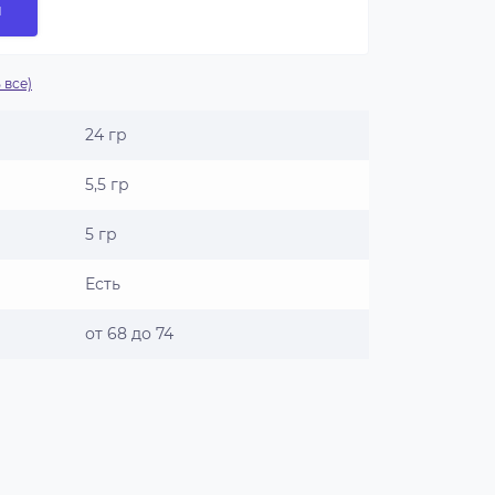
и
 все)
24 гр
5,5 гр
5 гр
Есть
от 68 до 74