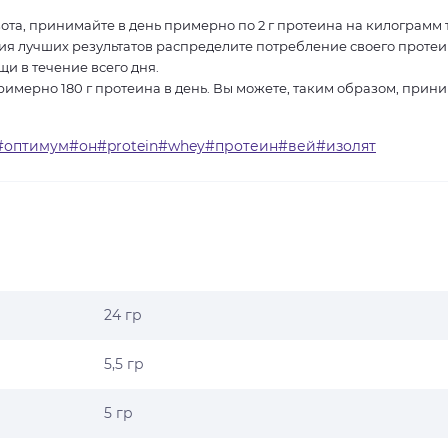
та, принимайте в день примерно по 2 г протеина на килограмм 
ия лучших результатов распределите потребление своего проте
и в течение всего дня.
римерно 180 г протеина в день. Вы можете, таким образом, прин
n#оптимум#он#protein#whey#протеин#вей#изолят
24 гр
5,5 гр
5 гр