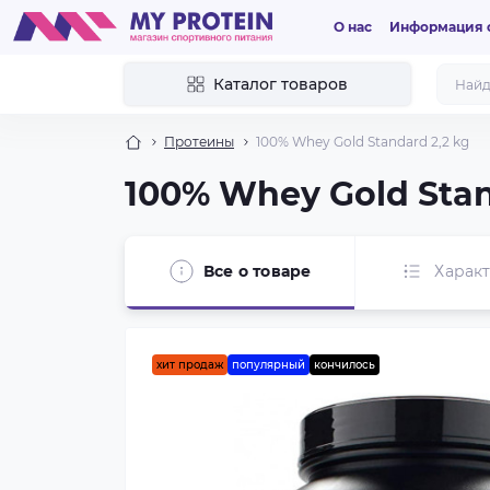
О нас
Информация о
Каталог товаров
Протеины
100% Whey Gold Standard 2,2 kg
100% Whey Gold Stan
Все о товаре
Харак
хит продаж
популярный
кончилось