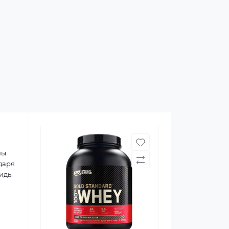
ны
даря
тиды