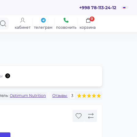
+998 78-113-24-12
0
кабинет
телеграм
позвонить
корзина
ы
0
ель:
Optimum Nutrition
Отзывы:
3