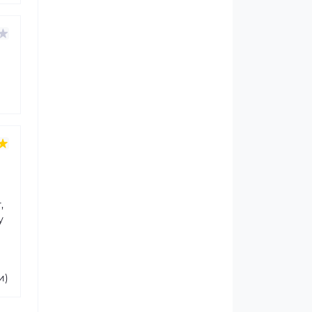
,
у
и)