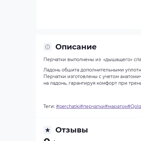
Описание
Перчатки выполнены из «дышащего» сп
Ладонь обшита дополнительными уплот
Перчатки изготовлены с учетом анатомич
на ладонь, гарантируя комфорт при трен
Теги:
#perchatki#перчатки#маратон#Qolq
Отзывы