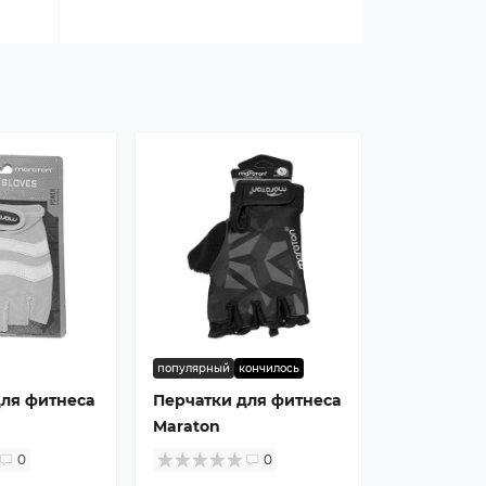
популярный
кончилось
для фитнеса
Перчатки для фитнеса
Maraton
0
0