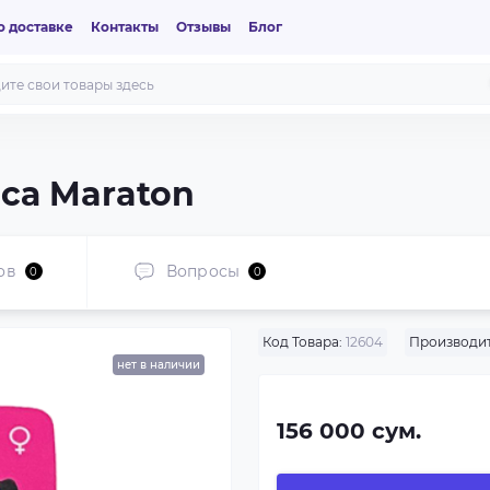
 доставке
Контакты
Отзывы
Блог
са Maraton
ов
Вопросы
0
0
Код Товара:
12604
Производит
нет в наличии
156 000 сум.