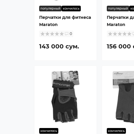
популярный
кончилось
популярный
к
Перчатки для фитнеса
Перчатки д
Maraton
Maraton
0
143 000 сум.
156 000 
кончилось
кончилось