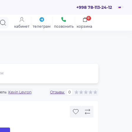
+998 78-113-24-12
0
кабинет
телеграм
позвонить
корзина
ем
ель:
Kevin Levron
Отзывы:
0