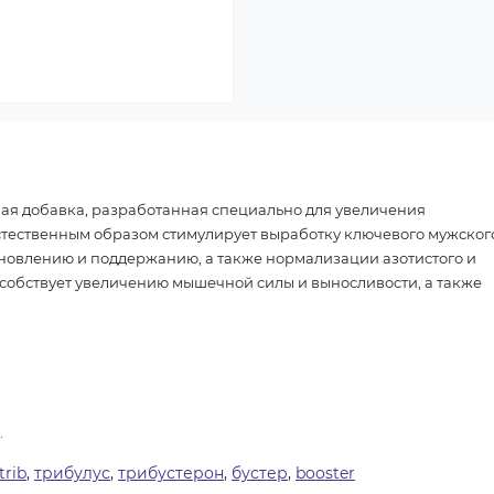
льная добавка, разработанная специально для увеличения
стественным образом стимулирует выработку ключевого мужског
тановлению и поддержанию, а также нормализации азотистого и
особствует увеличению мышечной силы и выносливости, а также
.
trib
,
трибулус
,
трибустерон
,
бустер
,
booster