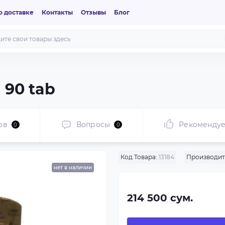
 доставке
Контакты
Отзывы
Блог
 90 tab
ов
Вопросы
Рекоменду
0
0
Код Товара:
13184
Производит
нет в наличии
214 500 сум.