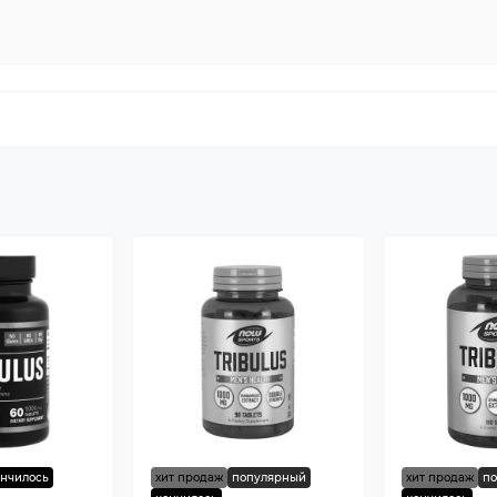
ончилось
хит продаж
популярный
хит продаж
п