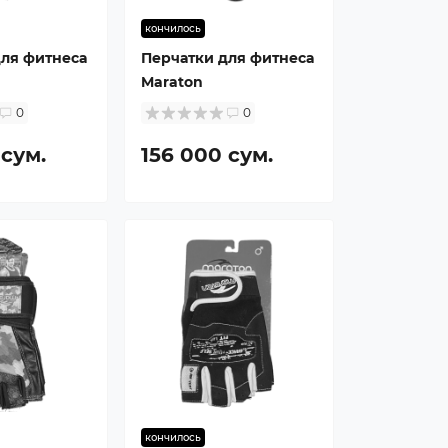
кончилось
для фитнеса
Перчатки для фитнеса
Maraton
0
0
 сум.
156 000 сум.
кончилось