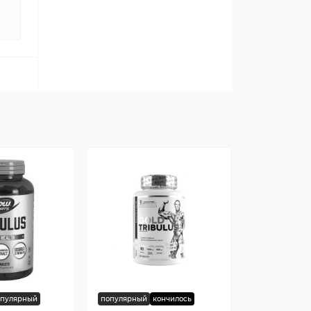
опулярный
популярный
кончилось