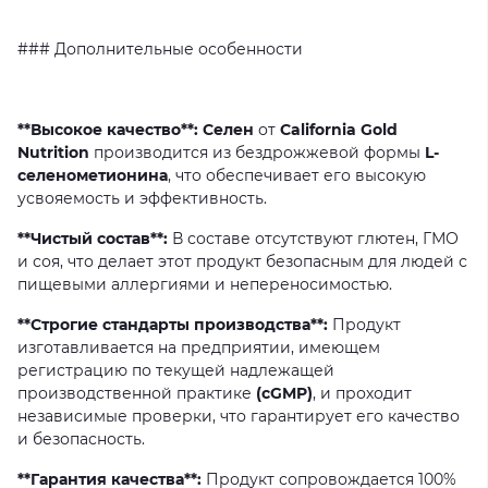
###
Дополнительные
особенности
**Высокое качество**: Селен
от
California Gold
Nutrition
производится
из
бездрожжевой
формы
L-
селенометионина
,
что
обеспечивает
его
высокую
усвояемость
и
эффективность.
**Чистый состав**:
В
составе
отсутствуют
глютен,
ГМО
и
соя,
что
делает
этот
продукт
безопасным
для
людей
с
пищевыми
аллергиями
и
непереносимостью.
**Строгие стандарты производства**:
Продукт
изготавливается
на
предприятии,
имеющем
регистрацию
по
текущей
надлежащей
производственной
практике
(cGMP)
,
и
проходит
независимые
проверки,
что
гарантирует
его
качество
и
безопасность.
**Гарантия качества**:
Продукт
сопровождается
100%