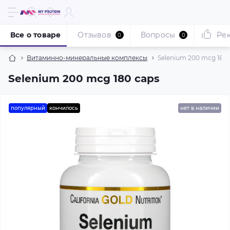
Все о товаре
Отзывов
Вопросы
Ре
0
0
Витаминно-минеральные комплексы
Selenium 200 mcg 180 
Selenium 200 mcg 180 caps
популярный
кончилось
нет в наличии