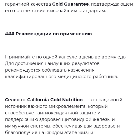
гарантией
качества
Gold Guarantee
,
подтверждающей
его
соответствие
высочайшим
стандартам.
### Рекомендации по применению
Принимайте
по
одной
капсуле
в
день
во
время
еды.
Для
достижения
наилучших
результатов
рекомендуется
соблюдать
назначения
квалифицированного
медицинского
работника.
Селен
от
California Gold Nutrition
—
это
надежный
источник
важного
микроэлемента,
который
способствует
антиоксидантной
защите
и
поддержанию
здоровья
щитовидной
железы
и
иммунной
системы,
обеспечивая
вам
здоровье
и
благополучие
на
каждом
этапе
жизни.