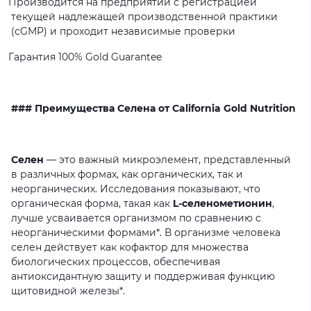
Производится
на
предприятии
с
регистрацией
текущей
надлежащей
производственной
практики
(cGMP)
и
проходит
независимые
проверки
Гарантия
100%
Gold
Guarantee
### Преимущества Селена от California Gold Nutrition
Селен
—
это
важный
микроэлемент,
представленный
в
различных
формах,
как
органических,
так
и
неорганических.
Исследования
показывают,
что
органическая
форма,
такая
как
L-селенометионин
,
лучше
усваивается
организмом
по
сравнению
с
неорганическими
формами*.
В
организме
человека
селен
действует
как
кофактор
для
множества
биологических
процессов,
обеспечивая
антиоксидантную
защиту
и
поддерживая
функцию
щитовидной
железы*.