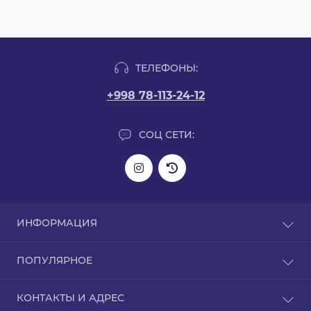
ТЕЛЕФОНЫ:
+998 78-113-24-12
СОЦ СЕТИ:
ИНФОРМАЦИЯ
Информация о доставке
ПОПУЛЯРНОЕ
О нас
Политика конфиденциальности
L-карнитин
КОНТАКТЫ И АДРЕС
Гарантия на товар
Аргинин