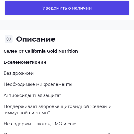
Уведомить о наличии
Описание
Селен
от
California Gold Nutrition
L-селенометионин
Без
дрожжей
Необходимые
микроэлементы
Антиоксидантная
защита*
Поддерживает
здоровье
щитовидной
железы
и
иммунной
системы*
Не
содержит
глютен,
ГМО
и
сою