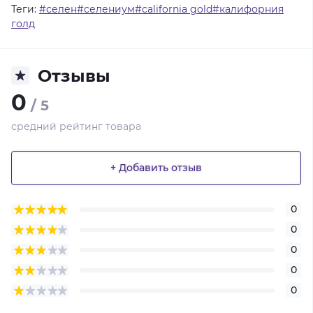
Теги:
#селен#селениум#california gold#калифорния
голд
Отзывы
0
/ 5
средний рейтинг товара
+ Добавить отзыв
0
0
0
0
0