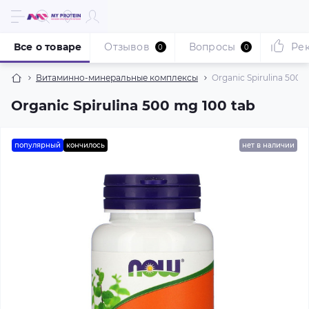
Все о товаре
Отзывов
Вопросы
Ре
0
0
Витаминно-минеральные комплексы
Organic Spirulina 500 
Organic Spirulina 500 mg 100 tab
популярный
кончилось
нет в наличии