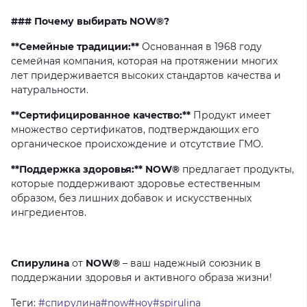
### Почему выбирать NOW®?
**Семейные традиции:**
Основанная
в
1968
году
семейная
компания,
которая
на
протяжении
многих
лет
придерживается
высоких
стандартов
качества
и
натуральности.
**Сертифицированное качество:**
Продукт
имеет
множество
сертификатов,
подтверждающих
его
органическое
происхождение
и
отсутствие
ГМО.
**Поддержка здоровья:** NOW®
предлагает
продукты,
которые
поддерживают
здоровье
естественным
образом,
без
лишних
добавок
и
искусственных
ингредиентов.
Спирулина
от
NOW®
–
ваш
надежный
союзник
в
поддержании
здоровья
и
активного
образа
жизни!
Теги:
#спирулина#now#ноу#spirulina