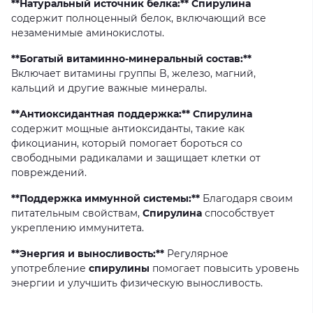
**Натуральный источник белка:** Спирулина
содержит
полноценный
белок,
включающий
все
незаменимые
аминокислоты.
**Богатый витаминно-минеральный состав:**
Включает
витамины
группы
B,
железо,
магний,
кальций
и
другие
важные
минералы.
**Антиоксидантная поддержка:** Спирулина
содержит
мощные
антиоксиданты,
такие
как
фикоцианин,
который
помогает
бороться
со
свободными
радикалами
и
защищает
клетки
от
повреждений.
**Поддержка иммунной системы:**
Благодаря
своим
питательным
свойствам,
Спирулина
способствует
укреплению
иммунитета.
**Энергия и выносливость:**
Регулярное
употребление
спирулины
помогает
повысить
уровень
энергии
и
улучшить
физическую
выносливость.