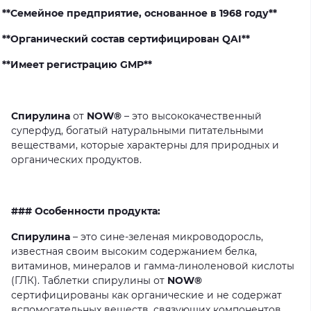
**Семейное предприятие, основанное в 1968 году**
**Органический состав сертифицирован QAI**
**Имеет регистрацию GMP**
Спирулина
от
NOW®
–
это
высококачественный
суперфуд,
богатый
натуральными
питательными
веществами,
которые
характерны
для
природных
и
органических
продуктов.
### Особенности продукта:
Спирулина
–
это
сине-зеленая
микроводоросль,
известная
своим
высоким
содержанием
белка,
витаминов,
минералов
и
гамма-линоленовой
кислоты
(ГЛК).
Таблетки
спирулины
от
NOW®
сертифицированы
как
органические
и
не
содержат
вспомогательных
веществ,
связующих
компонентов