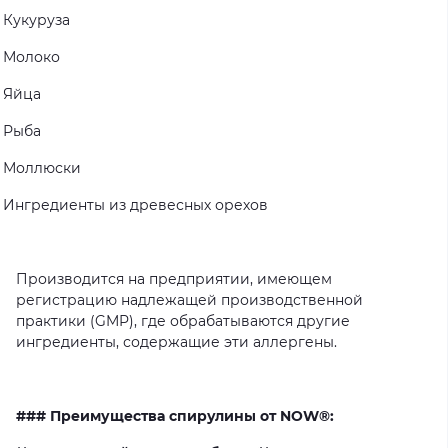
Кукуруза
Молоко
Яйца
Рыба
Моллюски
Ингредиенты
из
древесных
орехов
Производится
на
предприятии,
имеющем
регистрацию
надлежащей
производственной
практики
(GMP),
где
обрабатываются
другие
ингредиенты,
содержащие
эти
аллергены.
### Преимущества спирулины от NOW®: