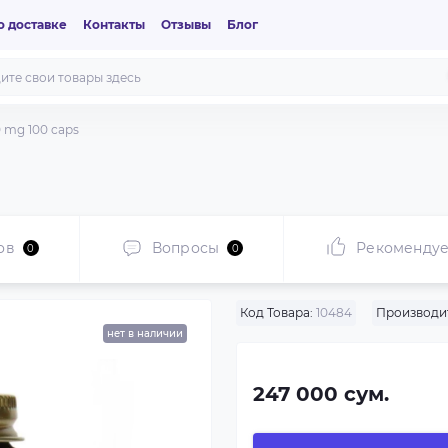
 доставке
Контакты
Отзывы
Блог
0 mg 100 caps
ов
Вопросы
Рекоменду
0
0
Код Товара:
10484
Производи
нет в наличии
247 000 сум.