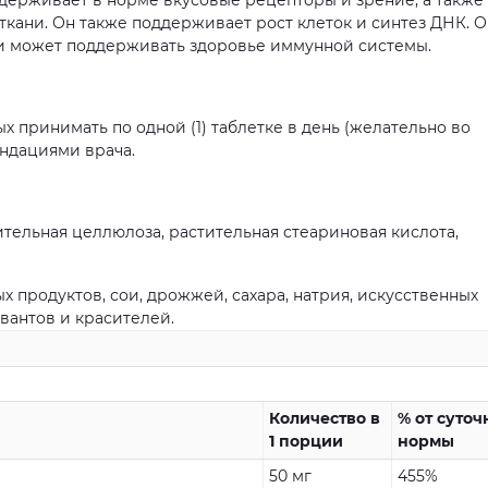
держивает в норме вкусовые рецепторы и зрение, а также
 ткани. Он также поддерживает рост клеток и синтез ДНК. 
 и может поддерживать здоровье иммунной системы.
х принимать по одной (1) таблетке в день (желательно во
ендациями врача.
тельная целлюлоза, растительная стеариновая кислота,
 продуктов, сои, дрожжей, сахара, натрия, искусственных
вантов и красителей.
Количество в
% от суточ
1 порции
нормы
50 мг
455%