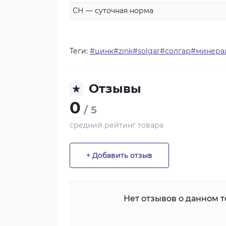
СН — суточная норма
Теги:
#цинк#zink#solgar#солгар#минера
Отзывы
0
/ 5
средний рейтинг товара
+ Добавить отзыв
Нет отзывов о данном то