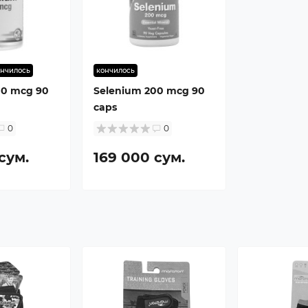
ончилось
кончилось
00 mcg 90
Selenium 200 mcg 90
caps
0
0
сум.
169 000 сум.