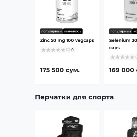
популярный
кончилось
популярный
к
Zinc 50 mg 100 vegcaps
Selenium 2
caps
0
175 500 сум.
169 000 
Перчатки для спорта