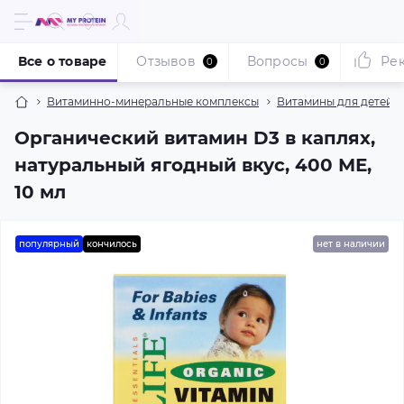
Все о товаре
Отзывов
Вопросы
Ре
0
0
Витаминно-минеральные комплексы
Витамины для детей
Органический витамин D3 в каплях,
натуральный ягодный вкус, 400 МЕ,
10 мл
популярный
кончилось
нет в наличии