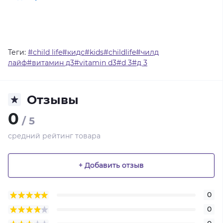
Теги:
#child life#кидс#kids#childlife#чилд
лайф#витамин д3#vitamin d3#d 3#д 3
Отзывы
0
/ 5
средний рейтинг товара
+ Добавить отзыв
0
0