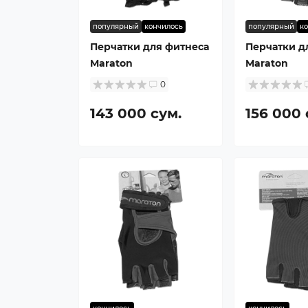
популярный
кончилось
популярный
к
Перчатки для фитнеса
Перчатки д
Maraton
Maraton
0
143 000 сум.
156 000 