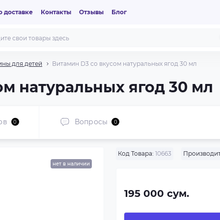
 доставке
Контакты
Отзывы
Блог
ны для детей
Витамин D3 со вкусом натуральных ягод 30 мл
ом натуральных ягод 30 мл
ов
Вопросы
0
0
Код Товара:
10663
Производит
нет в наличии
195 000 сум.