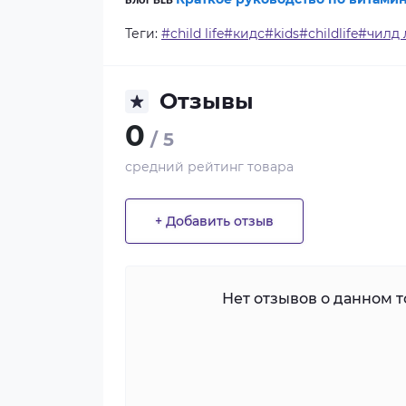
Блог BLB
Теги:
#child life#кидс#kids#childlife#чил
Отзывы
0
/ 5
средний рейтинг товара
+ Добавить отзыв
Нет отзывов о данном то