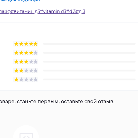
д лайф#витамин д3#vitamin d3#d 3#д 3
варе, станьте первым, оставьте свой отзыв.