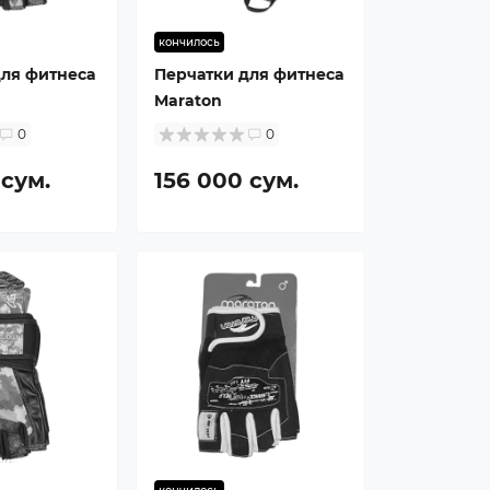
кончилось
для фитнеса
Перчатки для фитнеса
Maraton
0
0
 сум.
156 000 сум.