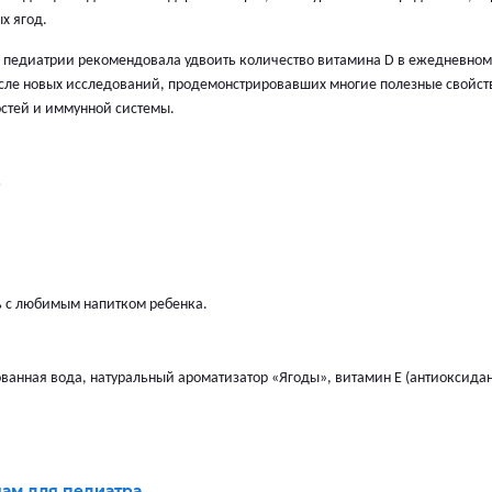
х ягод.
педиатрии рекомендовала удвоить количество витамина D в ежедневном
сле новых исследований, продемонстрировавших многие полезные свойст
остей и иммунной системы.
ь
ь с любимым напитком ребенка.
анная вода, натуральный ароматизатор «Ягоды», витамин E (антиоксидан
нам для педиатра