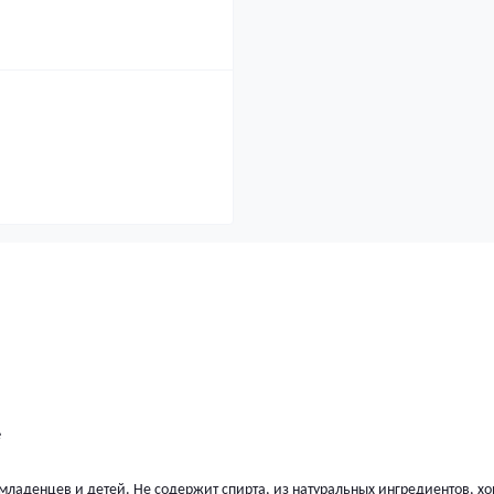
e
я младенцев и детей. Не содержит спирта, из натуральных ингредиентов, х