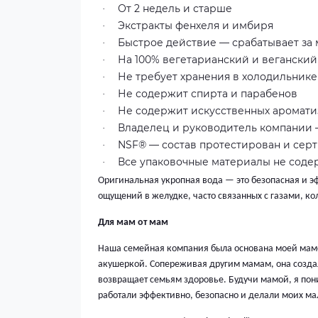
От 2 недель и старше
·
Экстракты фенхеля и имбиря
·
Быстрое действие — срабатывает за
·
На 100% вегетарианский и веганский
·
Не требует хранения в холодильнике
·
Не содержит спирта и парабенов
·
Не содержит искусственных аромати
·
Владелец и руководитель компании
·
NSF® — состав протестирован и се
·
Все упаковочные материалы не соде
·
Оригинальная укропная вода — это безопасная и э
ощущений в желудке, часто связанных с газами, к
Для мам от мам
Наша семейная компания была основана моей мамо
акушеркой. Сопереживая другим мамам, она создал
возвращает семьям здоровье. Будучи мамой, я пон
работали эффективно, безопасно и делали моих м