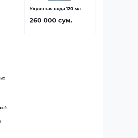
Укропная вода 120 мл
260 000 сум.
ных
нной
и