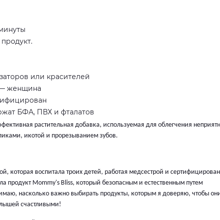
 минуты
 продукт.
заторов или красителей
 — женщина
ртифицирован
ржат БФА, ПВХ и фталатов
ффективная растительная добавка, используемая для облегчения неприят
оликами, икотой и прорезыванием зубов.
й, которая воспитала троих детей, работая медсестрой и сертифицирова
а продукт Mommy's Bliss, который безопасным и естественным путем
имаю, насколько важно выбирать продукты, которым я доверяю, чтобы он
алышей счастливыми!