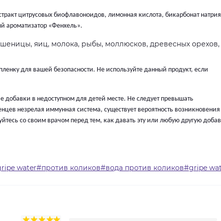
стракт цитрусовых биофлавоноидов, лимонная кислота, бикарбонат натрия
ный ароматизатор «Фенхель».
пшеницы, яиц, молока, рыбы, моллюсков, древесных орехов,
пленку для вашей безопасности. Не используйте данный продукт, если
гие добавки в недоступном для детей месте. Не следует превышать
нцев незрелая иммунная система, существует вероятность возникновения
йтесь со своим врачом перед тем, как давать эту или любую другую доба
ripe water#против коликов#вода против коликов#gripe wat