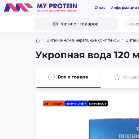
О нас
Информация о
Каталог товаров
Витаминно-минеральные комплексы
Витами
Укропная вода 120 
Все о товаре
Отзыв
хит продаж
популярный
кончилось