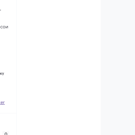
,
 сои
вку
er
0