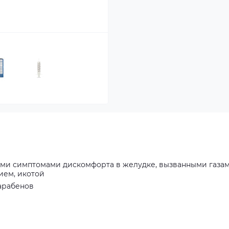
ими симптомами дискомфорта в желудке, вызванными газа
ием, икотой
арабенов