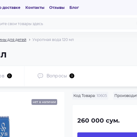
 доставке
Контакты
Отзывы
Блог
ны для детей
Укропная вода 120 мл
мл
ов
Вопросы
0
0
Код Товара:
10605
Производит
нет в наличии
260 000 сум.