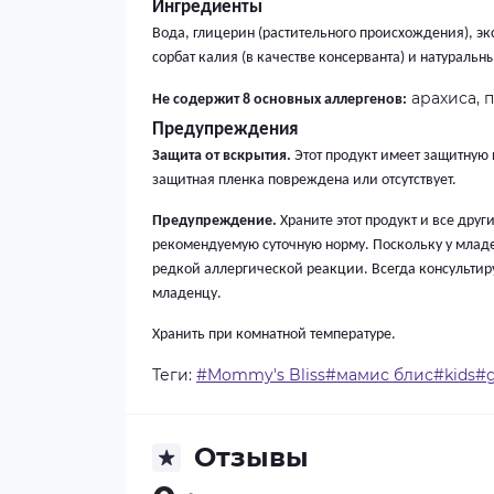
Ингредиенты
Вода, глицерин (растительного происхождения), эк
сорбат калия (в качестве консерванта) и натураль
арахиса, 
Не содержит 8 основных аллергенов:
Предупреждения
Защита от вскрытия.
Этот продукт имеет защитную 
защитная пленка повреждена или отсутствует.
Предупреждение.
Храните этот продукт и все дру
рекомендуемую суточную норму. Поскольку у младе
редкой аллергической реакции. Всегда консультиру
младенцу.
Хранить при комнатной температуре.
Теги:
#Mommy's Bliss#мамис блис#kids#g
Отзывы