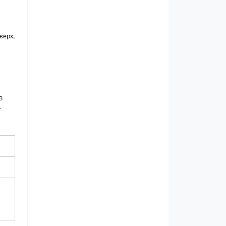
верх,
в
е