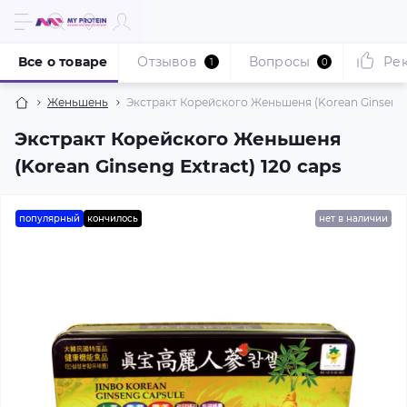
Все о товаре
Отзывов
Вопросы
Ре
1
0
Женьшень
Экстракт Корейского Женьшеня (Korean Ginseng E
Экстракт Корейского Женьшеня
(Korean Ginseng Extract) 120 caps
популярный
кончилось
нет в наличии