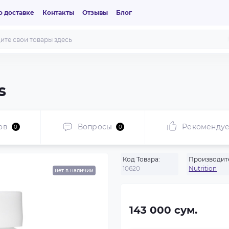
 доставке
Контакты
Отзывы
Блог
s
ов
Вопросы
Рекоменду
0
0
Код Товара:
Производит
10620
Nutrition
нет в наличии
143 000 сум.