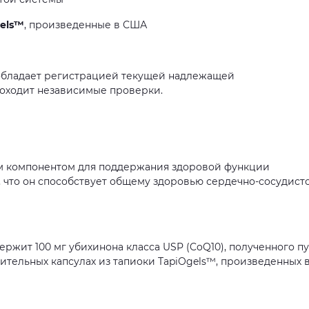
els™
, произведенные в США
 обладает регистрацией текущей надлежащей
роходит независимые проверки.
м компонентом для поддержания здоровой функции
 что он способствует общему здоровью сердечно-сосудист
ержит 100 мг убихинона класса USP (CoQ10), полученного п
ительных капсулах из тапиоки TapiOgels™, произведенных 