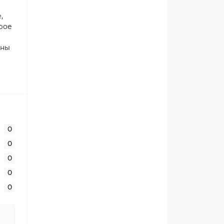
,
рое
ены
0
0
0
0
0