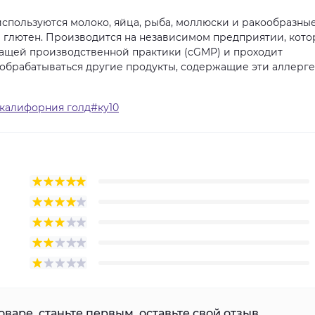
спользуются молоко, яйца, рыба, моллюски и ракообразные
и глютен. Производится на независимом предприятии, кото
ащей производственной практики (cGMP) и проходит
 обрабатываться другие продукты, содержащие эти аллерг
#калифорния голд#ку10
варе, станьте первым, оставьте свой отзыв.