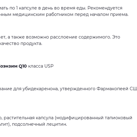
ть по 1 капсуле в день во время еды. Рекомендуется
нным медицинским работником перед началом приема.
вет, а также возможно расслоение содержимого. Это
ачество продукта.
оэнзим Q10
класса USP
вание для убидекаренона, утвержденного Фармакопеей С
, растительная капсула (модифицированный тапиоковый
ьтит), подсолнечный лецитин.