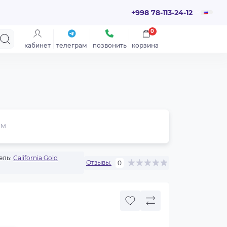
+998 78-113-24-12
0
кабинет
телеграм
позвонить
корзина
ем
ель:
California Gold
Отзывы:
0