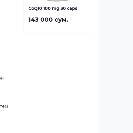
CoQ10 100 mg 30 caps
143 000 сум.
ой
утем
в