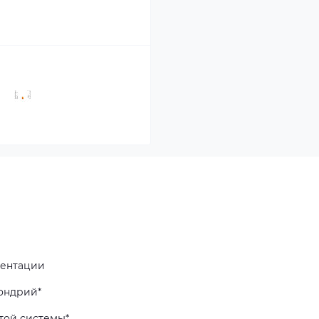
ментации
ондрий*
той системы*