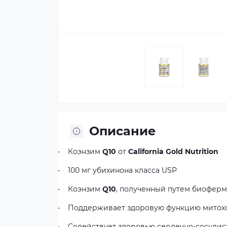
Описание
•
Коэнзим
Q10
от
California Gold Nutrition
•
100 мг убихинона класса USP
•
Коэнзим
Q10
, полученный путем биофер
•
Поддерживает здоровую функцию митох
•
Содействует здоровью сердечно-сосудис