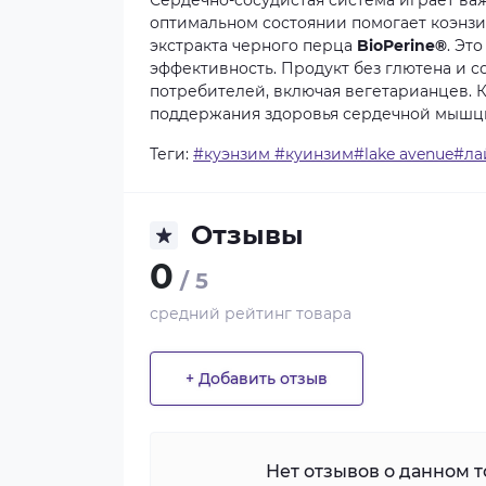
Сердечно-сосудистая система играет ва
оптимальном состоянии помогает коэнз
экстракта черного перца
BioPerine®
. Эт
эффективность. Продукт без глютена и с
потребителей, включая вегетарианцев. 
поддержания здоровья сердечной мышцы
Теги:
#куэнзим #куинзим#lake avenue#ла
Отзывы
0
/ 5
средний рейтинг товара
+ Добавить отзыв
Нет отзывов о данном то