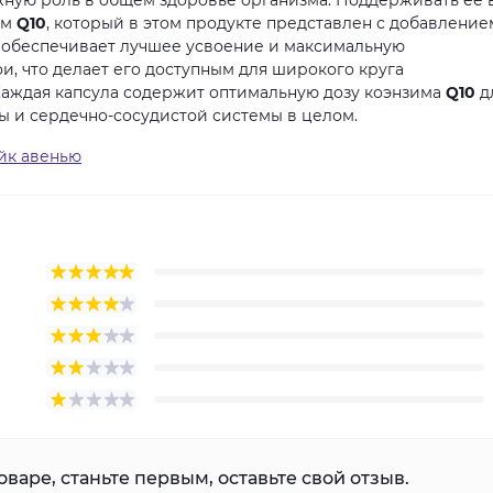
жную роль в общем здоровье организма. Поддерживать ее 
им
Q10
, который в этом продукте представлен с добавление
о обеспечивает лучшее усвоение и максимальную
ои, что делает его доступным для широкого круга
Каждая капсула содержит оптимальную дозу коэнзима
Q10
д
 и сердечно-сосудистой системы в целом.
йк авенью
варе, станьте первым, оставьте свой отзыв.