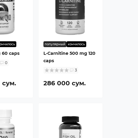
ончилось
популярный
кончилось
 60 caps
L-Carnitine 500 mg 120
caps
0
3
 сум.
286 000 сум.