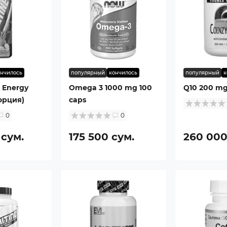
ончилось
популярный
кончилось
популярный
к
S Energy
Omega 3 1000 mg 100
Q10 200 mg
порция)
caps
0
0
 сум.
175 500 сум.
260 000