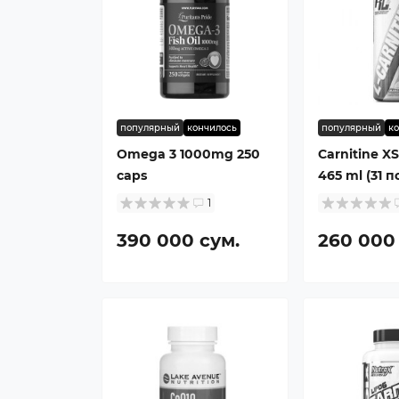
популярный
кончилось
популярный
к
Omega 3 1000mg 250
Carnitine X
caps
465 ml (31 
1
390 000 сум.
260 000