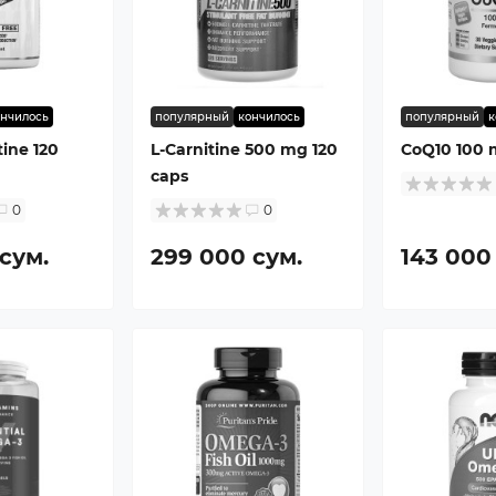
ончилось
популярный
кончилось
популярный
к
tine 120
L-Carnitine 500 mg 120
CoQ10 100 
caps
0
0
сум.
299 000 сум.
143 000