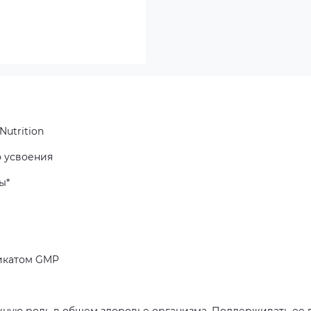
Nutrition
о усвоения
ы*
икатом GMP