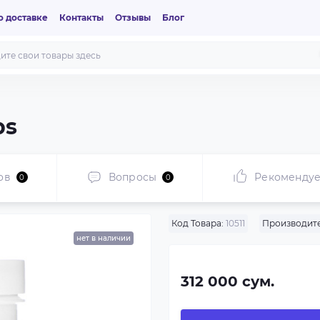
 доставке
Контакты
Отзывы
Блог
ps
ов
Вопросы
Рекоменду
0
0
Код Товара:
10511
Производите
нет в наличии
312 000 сум.