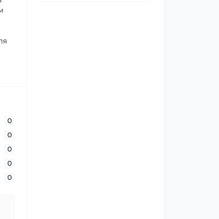
в
м
ля
0
0
0
0
0