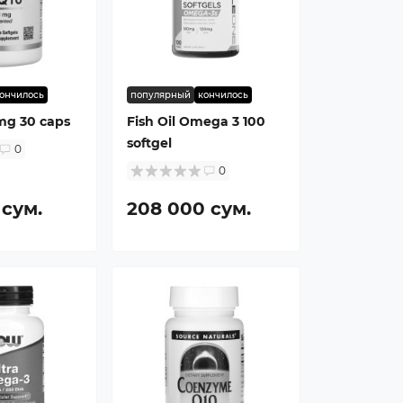
ончилось
популярный
кончилось
mg 30 caps
Fish Oil Omega 3 100
softgel
0
0
 сум.
208 000 сум.