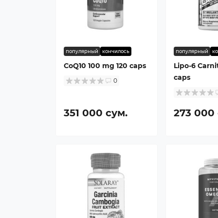
популярный
кончилось
популярный
к
CoQ10 100 mg 120 caps
Lipo-6 Carni
caps
0
351 000 сум.
273 000 