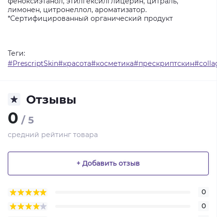
феноксиэтанол, этилгексилглицерин, цитраль,
лимонен, цитронеллол, ароматизатор.
*Сертифицированный органический продукт
Теги:
#PrescriptSkin#красота#косметика#прескриптскин#colla
Отзывы
0
/ 5
средний рейтинг товара
+ Добавить отзыв
0
0