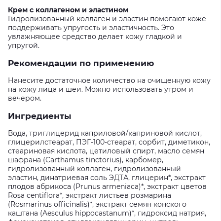
Крем с коллагеном и эластином
Гидролизованный коллаген и эластин помогают коже
поддерживать упругость и эластичность. Это
увлажняющее средство делает кожу гладкой и
упругой.
Рекомендации по применению
Нанесите достаточное количество на очищенную кожу
на кожу лица и шеи. Можно использовать утром и
вечером.
Ингредиенты
Вода, триглицерид каприловой/каприновой кислот,
глицерилстеарат, ПЭГ-100-стеарат, сорбит, диметикон,
стеариновая кислота, цетиловый спирт, масло семян
шафрана (Carthamus tinctorius), карбомер,
гидролизованный коллаген, гидролизованный
эластин, динатриевая соль ЭДТА, глицерин*, экстракт
плодов абрикоса (Prunus armeniaca)*, экстракт цветов
Rosa centiflora*, экстракт листьев розмарина
(Rosmarinus officinalis)*, экстракт семян конского
каштана (Aesculus hippocastanum)*, гидроксид натрия,