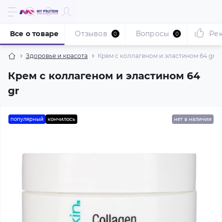
Все о товаре
Отзывов
Вопросы
Ре
0
0
Здоровье и красота
Крем с коллагеном и эластином 64 gr
Крем с коллагеном и эластином 64
gr
популярный
кончилось
нет в наличии