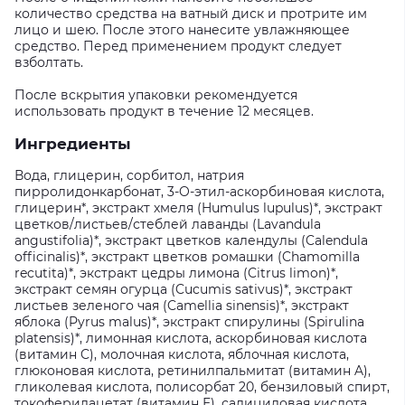
количество средства на ватный диск и протрите им
лицо и шею. После этого нанесите увлажняющее
средство. Перед применением продукт следует
взболтать.
После вскрытия упаковки рекомендуется
использовать продукт в течение 12 месяцев.
Ингредиенты
Вода, глицерин, сорбитол, натрия
пирролидонкарбонат, 3-O-этил-аскорбиновая кислота,
глицерин*, экстракт хмеля (Humulus lupulus)*, экстракт
цветков/листьев/стеблей лаванды (Lavandula
angustifolia)*, экстракт цветков календулы (Calendula
officinalis)*, экстракт цветков ромашки (Chamomilla
recutita)*, экстракт цедры лимона (Citrus limon)*,
экстракт семян огурца (Cucumis sativus)*, экстракт
листьев зеленого чая (Camellia sinensis)*, экстракт
яблока (Pyrus malus)*, экстракт спирулины (Spirulina
platensis)*, лимонная кислота, аскорбиновая кислота
(витамин C), молочная кислота, яблочная кислота,
глюконовая кислота, ретинилпальмитат (витамин A),
гликолевая кислота, полисорбат 20, бензиловый спирт,
токоферилацетат (витамин Е), салициловая кислота,