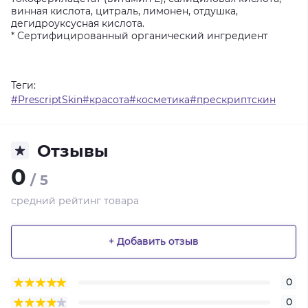
винная кислота, цитраль, лимонен, отдушка,
дегидроуксусная кислота.
* Сертифицированный органический ингредиент
Теги:
#PrescriptSkin#красота#косметика#прескриптскин
Отзывы
0
/ 5
средний рейтинг товара
+ Добавить отзыв
0
0