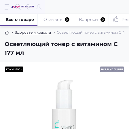
Все о товаре
Отзывов
Вопросы
Ре
0
0
Здоровье и красота
Осветляющий тонер с витамином C 177
Осветляющий тонер с витамином C
177 мл
кончилось
нет в наличии