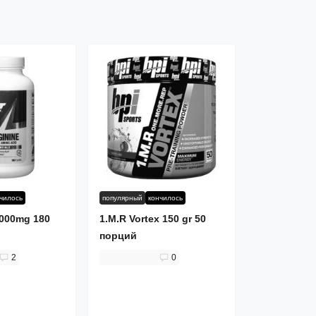
чилось
популярный
кончилось
1000mg 180
1.M.R Vortex 150 gr 50
порций
2
0