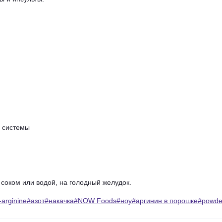
системы
соком
или
водой,
на
голодный
желудок.
e#l-arginine#азот#накачка#NOW Foods#ноу#аргинин в порошке#powde