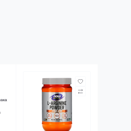
ака
а