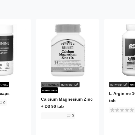
чилось
хит продаж
популярный
популярный
кон
кончилось
 caps
L-Arginine 
Calcium Magnesium Zinc
tab
0
+ D3 90 tab
0