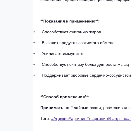
**Показания к применению**:
•
Способствует
сжиганию
жиров
•
Выводит
продукты
азотистого
обмена
•
Усиливает
иммунитет
•
Способствует
синтезу
белка
для
роста
мышц
•
Поддерживает
здоровье
сердечно-сосудистой
**Способ применения**:
Принимать
по
2
чайные
ложки,
размешивая
с
Теги:
#Arginine#аргинин#л аргинин#l arginin