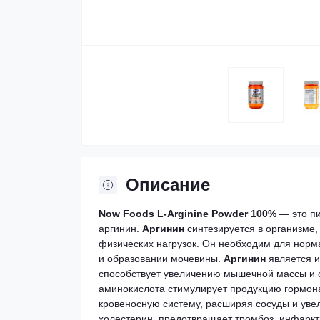
Описание
Now Foods L-Arginine Powder 100%
—
это
п
аргинин.
Аргинин
синтезируется
в
организме,
физических
нагрузок.
Он
необходим
для
норм
и
образовании
мочевины.
Аргинин
является
и
способствует
увеличению
мышечной
массы
и
аминокислота
стимулирует
продукцию
гормон
кровеносную
систему,
расширяя
сосуды
и
уве
холестерин,
предотвращает
тромбоз,
инфарк