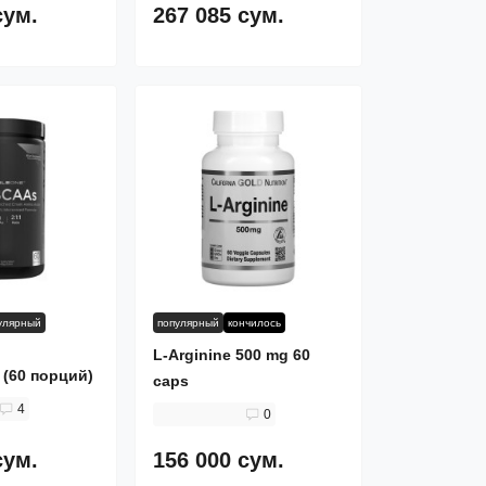
сум.
267 085 сум.
улярный
популярный
кончилось
L-Arginine 500 mg 60
 (60 порций)
caps
4
0
сум.
156 000 сум.