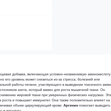
ищевая
добавка,
включающая
условно-незаменимую
аминокислоту
но
его
уровень
может
снизиться
из-за
стресса,
болезней
или
альной
работы
печени,
участвующего
в
выведении
токсичного
амми
сточником
азота,
который
важен
для
роста
мышечной
ткани.
Он
снижению
жировой
ткани
при
умеренных
физических
нагрузках.
Эт
а
роста
и
повышает
иммунитет.
Она
также
положительно
влияет
на
личивая
объем
циркулирующей
крови.
Аргинин
помогает
выводить
ты
и
инсульты.