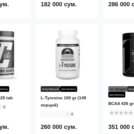
сум.
182 000 сум.
286 000 
чилось
популярный
кончилось
хит продаж
поп
кончилось
25 tab
L-Tyrosine 100 gr (149
BCAA 426 gr
порций)
0
0
сум.
260 000 сум.
351 000 