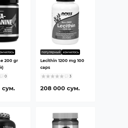
ончилось
популярный
кончилось
ne 200 gr
Lecithin 1200 mg 100
й)
caps
0
3
 сум.
208 000 сум.