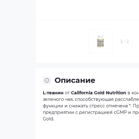
Описание
L-теанин
от
California Gold Nutrition
в
ко
зеленого
чая,
способствующая
расслабл
функции
и
снижать
стресс
отмечена
*.
Пр
предприятии
с
регистрацией
cGMP
и
пр
Gold.