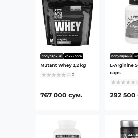
популярный
кончилось
популярный
к
Mutant Whey 2,2 kg
L-Arginine 
caps
0
767 000 сум.
292 500 