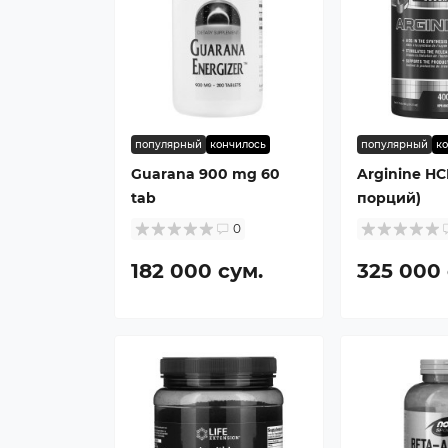
популярный
кончилось
популярный
к
Guarana 900 mg 60
Arginine HC
tab
порций)
0
182 000 сум.
325 000 