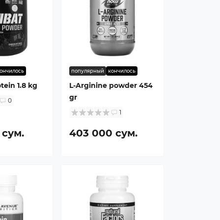
ончилось
популярный
кончилось
ein 1.8 kg
L-Arginine powder 454
gr
0
1
 сум.
403 000 сум.