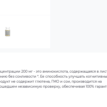
нцентрации
200
мг
-
это
аминокислота,
содержащаяся
в
лис
ению
без
сонливости
*.
Ее
способность
улучшать
когнитивн
одукт
не
содержит
глютена,
ГМО
и
сои,
производится
на
ошедшем
независимую
проверку,
обеспечивая
100%
гаран