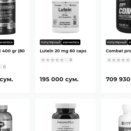
ончилось
популярный
кончилось
популярный
к
I 400 gr (80
Lutein 20 mg 60 caps
Combat prot
0
0
сум.
195 000 сум.
709 930