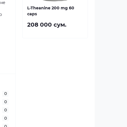
не
L-Theanine 200 mg 60
caps
о
208 000 сум.
0
0
0
0
0