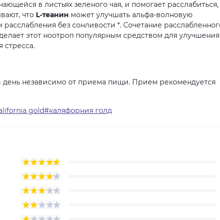
ечающейся
в
листьях
зеленого
чая,
и
помогает
расслабиться,
вают,
что
L-теанин
может
улучшать
альфа-волновую
м
расслабления
без
сонливости
*.
Сочетание
расслабленног
делает
этот
ноотроп
популярным
средством
для
улучшения
я
стресса.
в
день
независимо
от
приема
пищи.
Прием
рекомендуется
lifornia gold#каляфорния голд