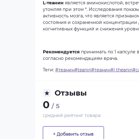
L-теанин
является
аминокислотой,
встр
утомляя
при
этом
*.
Исследования
показы
активность
мозга,
что
является
признако
состояния
и
сохраненной
концентрации
когнитивных
функций
и
снижения
уровн
Рекомендуется
принимать
по
1
капсуле
согласно
рекомендациям
врача.
Теги:
#теанин#teanin#теанин#l theanin#ca
Отзывы
0
/ 5
средний рейтинг товара
+ Добавить отзыв