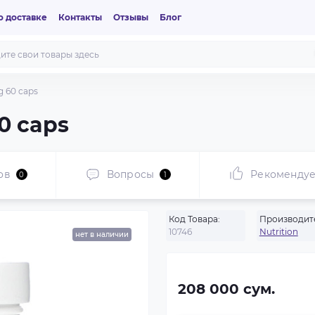
 доставке
Контакты
Отзывы
Блог
g 60 caps
0 caps
ов
Вопросы
Рекоменду
0
1
Код Товара:
Производит
10746
Nutrition
нет в наличии
208 000 сум.