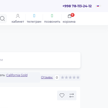
+998 78-113-24-12
0
кабинет
телеграм
позвонить
корзина
ем
ель:
California Gold
Отзывы:
0