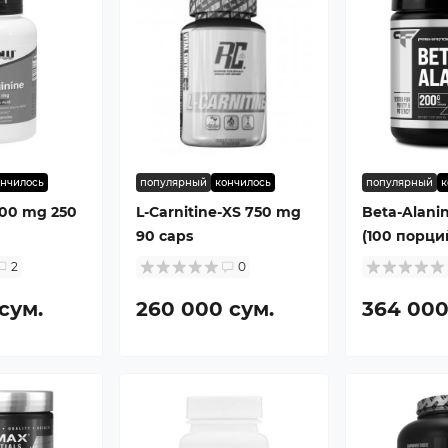
ончилось
популярный
кончилось
популярный
к
500 mg 250
L-Carnitine-XS 750 mg
Beta-Alani
90 caps
(100 порци
2
0
сум.
260 000 сум.
364 000