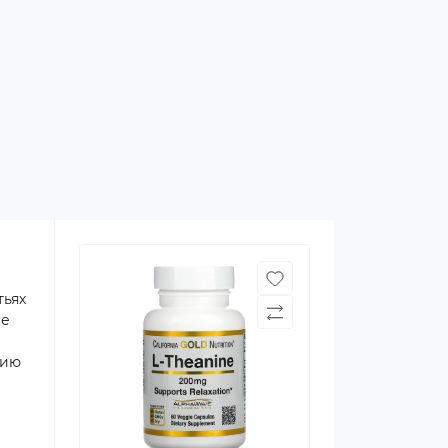
тьях
ые
тию