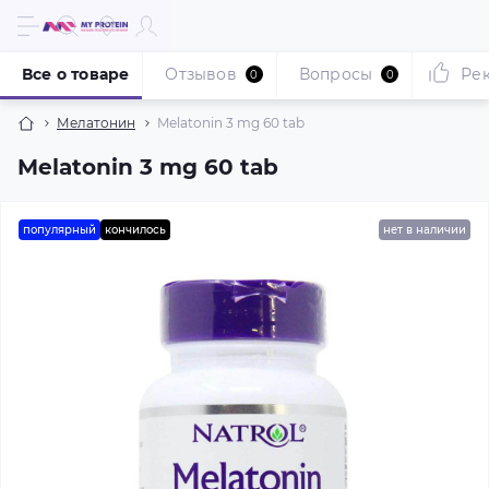
Все о товаре
Отзывов
Вопросы
Ре
0
0
Мелатонин
Melatonin 3 mg 60 tab
Melatonin 3 mg 60 tab
популярный
кончилось
нет в наличии