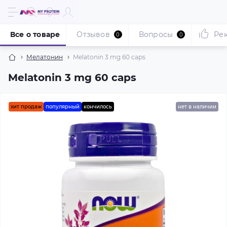
Все о товаре
Отзывов
Вопросы
Ре
0
0
Мелатонин
Melatonin 3 mg 60 caps
Melatonin 3 mg 60 caps
хит продаж
популярный
кончилось
нет в наличии