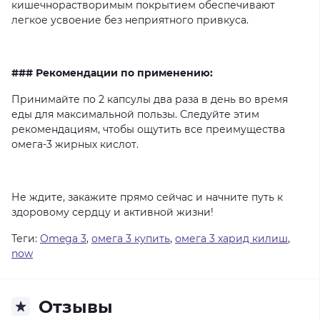
кишечнорастворимым
покрытием
обеспечивают
легкое
усвоение
без
неприятного
привкуса.
### Рекомендации по применению:
Принимайте
по
2
капсулы
два
раза
в
день
во
время
еды
для
максимальной
пользы.
Следуйте
этим
рекомендациям,
чтобы
ощутить
все
преимущества
омега-3
жирных
кислот.
Не
ждите,
закажите
прямо
сейчас
и
начните
путь
к
здоровому
сердцу
и
активной
жизни!
Теги:
Omega 3
,
омега 3 купить
,
омега 3 харид килиш
,
now
Отзывы