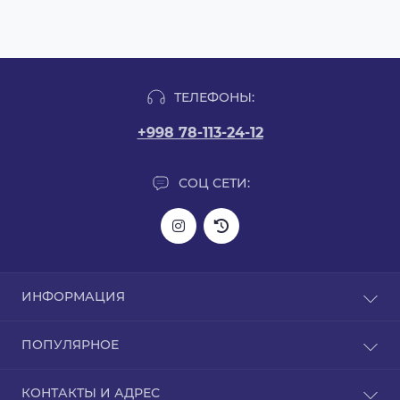
ТЕЛЕФОНЫ:
+998 78-113-24-12
СОЦ СЕТИ:
ИНФОРМАЦИЯ
Информация о доставке
ПОПУЛЯРНОЕ
О нас
Политика конфиденциальности
L-карнитин
КОНТАКТЫ И АДРЕС
Гарантия на товар