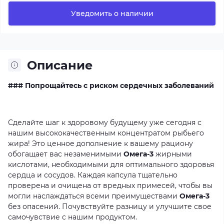
Уведомить о наличии
Описание
### Попрощайтесь с риском сердечных заболеваний
Сделайте
шаг
к
здоровому
будущему
уже
сегодня
с
нашим
высококачественным
концентратом
рыбьего
жира!
Это
ценное
дополнение
к
вашему
рациону
обогащает
вас
незаменимыми
Омега-3
жирными
кислотами,
необходимыми
для
оптимального
здоровья
сердца
и
сосудов.
Каждая
капсула
тщательно
проверена
и
очищена
от
вредных
примесей,
чтобы
вы
могли
наслаждаться
всеми
преимуществами
Омега-3
без
опасений.
Почувствуйте
разницу
и
улучшите
свое
самочувствие
с
нашим
продуктом.