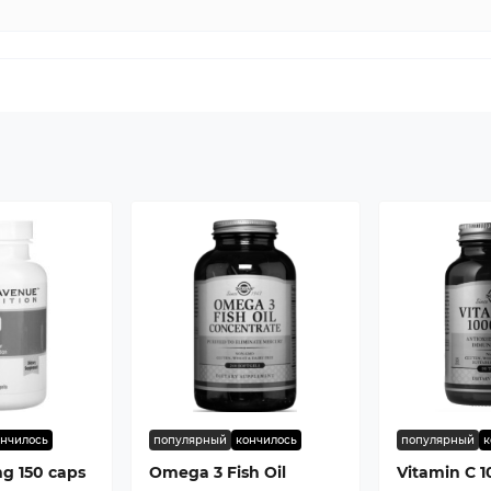
ончилось
популярный
кончилось
популярный
к
g 150 caps
Omega 3 Fish Oil
Vitamin C 