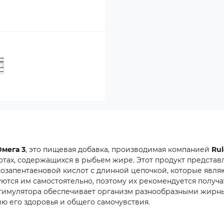
мега 3
,
это
пищевая
добавка,
производимая
компанией
Rul
отах,
содержащихся
в
рыбьем
жире.
Этот
продукт
представ
козапентаеновой
кислот
с
длинной
цепочкой,
которые
явля
уются
им
самостоятельно,
поэтому
их
рекомендуется
получа
тимулятора
обеспечивает
организм
разнообразными
жирн
ию
его
здоровья
и
общего
самочувствия.