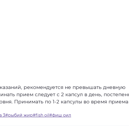
казаний,
рекомендуется
не
превышать
дневную
инать
прием
следует
с
2
капсул
в
день,
постепен
овня.
Принимать
по
1-2
капсулы
во
время
приема
га 3#рыбий жир#fish oil#фиш оил