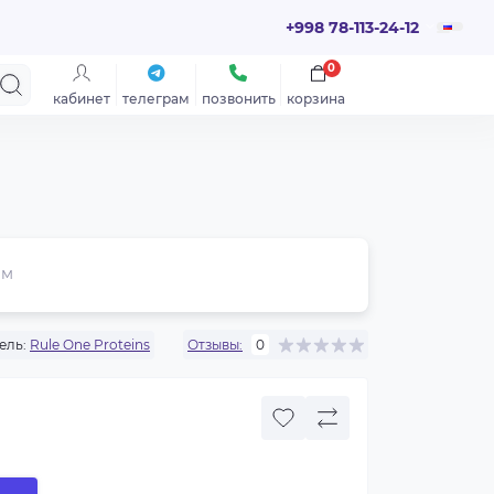
+998 78-113-24-12
0
кабинет
телеграм
позвонить
корзина
ем
ель:
Rule One Proteins
Отзывы:
0