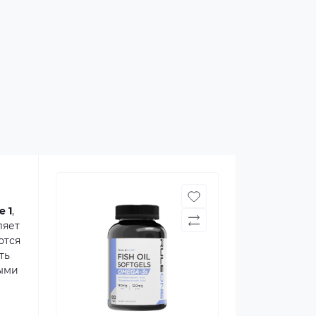
e 1
,
ляет
ются
ть
ыми