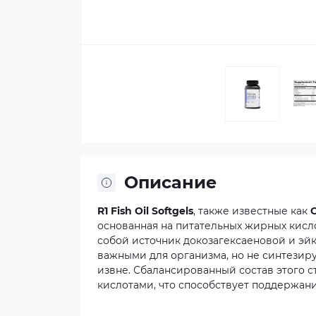
Описание
R1 Fish Oil Softgels
,
также
известные
как
О
основанная
на
питательных
жирных
кисл
собой
источник
докозагексаеновой
и
эй
важными
для
организма,
но
не
синтезир
извне.
Сбалансированный
состав
этого
с
кислотами,
что
способствует
поддержан