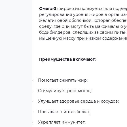
Омега-3
широко
используется
для
подде
регулирования
уровня
жиров
в
организ
желатиновой
оболочкой,
которая
обеспе
среду,
где
они
могут
быть
максимально
у
бодибилдеров,
следящих
за
своим
пита
мышечную
массу
при
низком
содержани
Преимущества включают:
•
Помогает
сжигать
жир;
•
Стимулирует
рост
мышц;
•
Улучшает
здоровье
сердца
и
сосудов;
•
Повышает
синтез
белка;
•
Укрепляет
иммунитет;