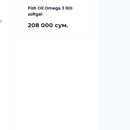
Fish Oil Omega 3 100
softgel
ю
208 000 сум.