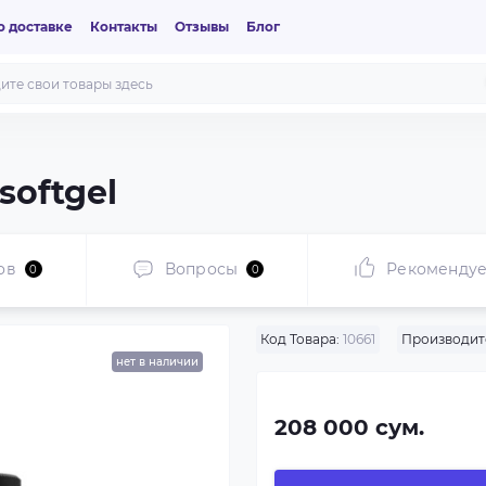
 доставке
Контакты
Отзывы
Блог
softgel
ов
Вопросы
Рекоменду
0
0
Код Товара:
10661
Производит
нет в наличии
208 000 сум.