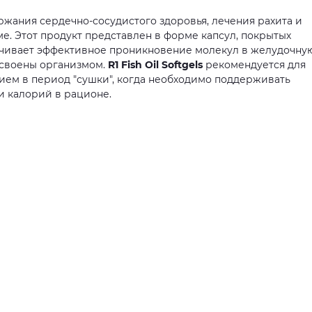
ржания
сердечно-сосудистого
здоровья,
лечения
рахита
и
ме.
Этот
продукт
представлен
в
форме
капсул,
покрытых
чивает
эффективное
проникновение
молекул
в
желудочну
своены
организмом.
R1 Fish Oil Softgels
рекомендуется
для
нием
в
период
"сушки",
когда
необходимо
поддерживать
и
калорий
в
рационе.