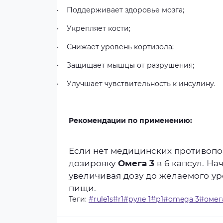
•
Поддерживает
здоровье
мозга;
•
Укрепляет
кости;
•
Снижает
уровень
кортизола;
•
Защищает
мышцы
от
разрушения;
•
Улучшает
чувствительность
к
инсулину.
Рекомендации по применению:
Если
нет
медицинских
противопо
дозировку
Омега 3
в
6
капсул.
Нач
увеличивая
дозу
до
желаемого
ур
пищи.
Теги:
#rule1s#r1#руле 1#р1#omega 3#оме