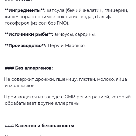
**Ингредиенты**:
капсула
(бычий
желатин,
глицерин,
кишечнорастворимое
покрытие,
вода),
d-альфа
токоферол
(из
сои
без
ГМО).
**Источники рыбы**:
анчоусы,
сардины.
**Производство**:
Перу
и
Марокко.
### Без аллергенов:
Не
содержит
дрожжи,
пшеницу,
глютен,
молоко,
яйца
и
моллюсков.
Производится
на
заводе
с
GMP-регистрацией,
который
обрабатывает
другие
аллергены.
### Качество и безопасность: