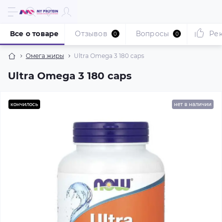
Все о товаре
Отзывов
Вопросы
Ре
0
0
Омега жиры
Ultra Omega 3 180 caps
Ultra Omega 3 180 caps
кончилось
нет в наличии