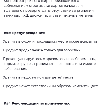
Концентрат
рыбьего
жира
производится
с
соблюдением
строгих
стандартов
качества
и
тщательно
проверяется
на
отсутствие
загрязнений,
таких
как
ПХД,
диоксины,
ртуть
и
тяжелые
металлы.
### Предупреждения:
Хранить
в
сухом
и
прохладном
месте
после
вскрытия.
Продукт
предназначен
только
для
взрослых.
Проконсультируйтесь
с
врачом,
если
вы
беременны,
кормите
грудью,
принимаете
лекарства
или
имеете
заболевания.
Хранить
в
недоступном
для
детей
месте.
Продукт
может
естественным
образом
изменять
цвет.
### Рекомендации по применению: