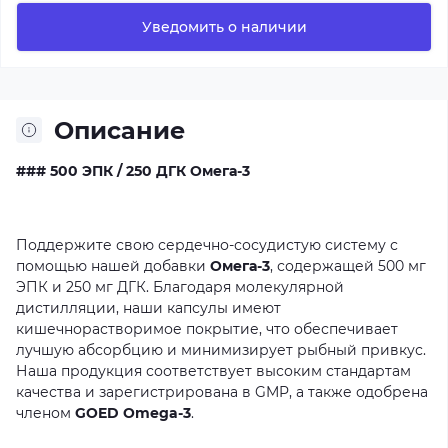
Уведомить о наличии
Описание
### 500 ЭПК / 250 ДГК Омега-3
Поддержите
свою
сердечно-сосудистую
систему
с
помощью
нашей
добавки
Омега-3
,
содержащей
500
мг
ЭПК
и
250
мг
ДГК.
Благодаря
молекулярной
дистилляции,
наши
капсулы
имеют
кишечнорастворимое
покрытие,
что
обеспечивает
лучшую
абсорбцию
и
минимизирует
рыбный
привкус.
Наша
продукция
соответствует
высоким
стандартам
качества
и
зарегистрирована
в
GMP,
а
также
одобрена
членом
GOED Omega-3
.