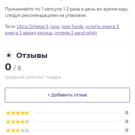
Принимайте
по
1
капсуле
1-2
раза
в
день
во
время
еды,
следуя
рекомендациям
на
упаковке.
Теги:
Ultra Omega 3
,
now
,
now foods
,
купить омега 3
,
омега 3 харид килиш
,
omega 3 xarid qilish
Отзывы
0
/ 5
средний рейтинг товара
+ Добавить отзыв
0
0
0