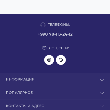
ТЕЛЕФОНЫ:
+998 78-113-24-12
СОЦ СЕТИ:
ИНФОРМАЦИЯ
Информация о доставке
ПОПУЛЯРНОЕ
О нас
Политика конфиденциальности
L-карнитин
КОНТАКТЫ И АДРЕС
Гарантия на товар
Аргинин