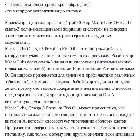
•являются «катализатором» кровообращения;
•стимулируют репродуктивную систему.
Молекулярно дистиллированный рыбий жир Madre Labs Омега-3 с
омега-3 полиненасыщенными жирными кислотами не содержит
холестерина и может снизить риск сердечно-сосудистых
заболеваний.
Madre Labs Omega-3 Premium Fish Oil – это пищевая добавка,
которую получают из печени рыб семейства тресковых. Рыбий жир
Madre Labs богат омега-3 жирными кислотами (эйкозапентаеновой
и докозагексаеновой), витаминами Е, витаминами А и витаминами
D. Он широко применяется для лечения и профилактики различных
заболеваний, в том числе артрита. Рыбий жир традиционно дают
детям, потому что высокое содержание в нем витамина D помогает
предотвратить рахит, устранить дефицит витамина D и А-
витаминную недостаточность.
Madre Labs, Omega-3 Premium Fish Oil может применяться, как
профилактика аллергии. Это связано с тем, что в его состав входит
витамин А, который способствует укреплению оболочек клеток.
При развитии аллергии важна чувствительность клеток эпителия к
гистамину. Как только к этому или другим биологически активным