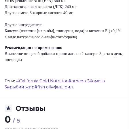
Eicosapentaenoic Acid (EPA) 360 мг
Докозагексаеновая кислота (ДГК) 240 мг
Другие омега-3 жирные кислоты 40 мг
Другие ингредиенты:
Капсула (желатин [из рыбы], глицерин, вода) и витамин Е (<0,1%
в виде натурального d-альфа-токоферола).
Рекомендации по применению:
В качестве пищевой добавки принимать по 1 капсуле 3 раза в день,
после еды.
Теги:
#California Gold Nutrition#omega 3#омега
3#рыбий жир#fish oil#фиш оил
Отзывы
0
/ 5