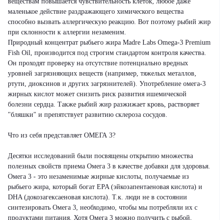
веществам повышается чувствительность клеток, любое даже
маленькое действие раздражающего химического вещества
способно вызвать аллергическую реакцию. Вот поэтому рыбий жир
при склонности к аллергии незаменим.
Природный концентрат рыбьего жира Madre Labs Omega-3 Premium
Fish Oil, производится под строгим стандартом контроля качества.
Он проходят проверку на отсутствие потенциально вредных
уровней загрязняющих веществ (например, тяжелых металлов,
ртути, диоксинов и других загрязнителей). Употребление омега-3
жирных кислот может снизить риск развития ишемической
болезни сердца. Также рыбий жир разжижает кровь, растворяет
"бляшки" и препятствует развитию склероза сосудов.
Что из себя представляет ОМЕГА 3?
Десятки исследований были посвящены открытию множества
полезных свойств приема Омега 3 в качестве добавки для здоровья.
Омега 3 - это незаменимые жирные кислоты, получаемые из
рыбьего жира, который богат EPA (эйкозапентаеновая кислота) и
DHA (докозагексаеновая кислота). Т.к. люди не в состоянии
синтезировать Омега 3, необходимо, чтобы мы потребляли их с
продуктами питания. Хотя Омега 3 можно получить с рыбой,