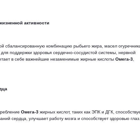
жизненной активности
ой сбалансированную комбинацию рыбьего жира, масел огуречник
 для поддержки здоровья сердечно-сосудистой системы, нервной
четает в себе важнейшие незаменимые жирные кислоты
Омега-3
,
дца
отребление
Омега-3
жирных кислот, таких как ЭПК и ДГК, способству
ний сердца, улучшает работу мозга и способствует здоровью глаз