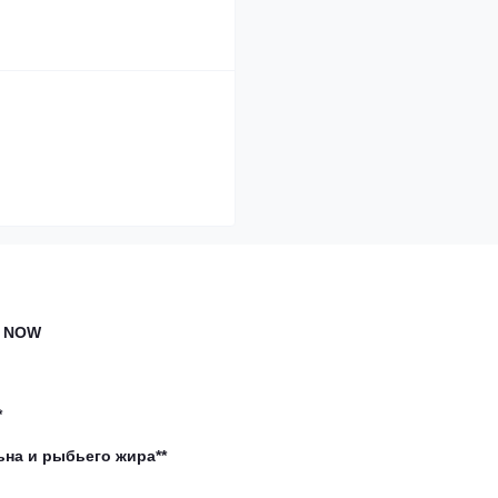
т NOW
*
ьна и рыбьего жира**