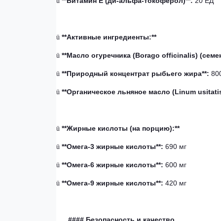
**Витамин Е (ди-альфа-токоферол)**:
20 ЕД
ü
**Активные ингредиенты:**
ü
**Масло огуречника (Borago officinalis) (семен
ü
**Природный концентрат рыбьего жира**:
800
ü
**Органическое льняное масло (Linum usitati
ü
**Жирные кислоты (на порцию):**
ü
**Омега-3 жирные кислоты**:
690 мг
ü
**Омега-6 жирные кислоты**:
600 мг
ü
**Омега-9 жирные кислоты**:
420 мг
ü
#### Безопасность и качество