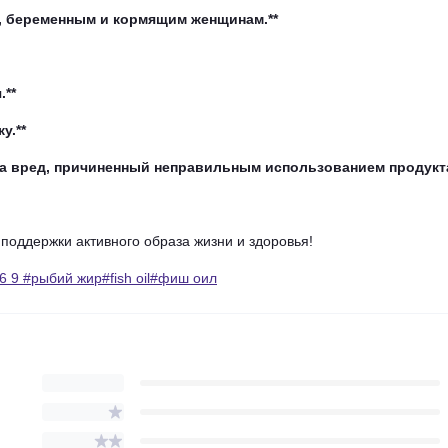
т, беременным и кормящим женщинам.**
.**
у.**
за вред, причиненный неправильным использованием продукта
оддержки активного образа жизни и здоровья!
 9 #рыбий жир#fish oil#фиш оил