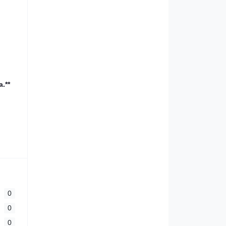
.**
0
0
0