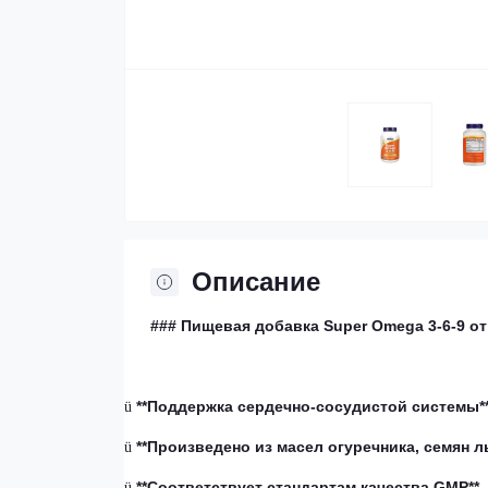
Описание
### Пищевая добавка Super Omega 3-6-9 о
**Поддержка сердечно-сосудистой системы*
ü
**Произведено из масел огуречника, семян л
ü
**Соответствует стандартам качества GMP**
ü