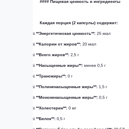
#### Пищевая ценность и ингредиенты
Каждая порция (2 капсулы) содержит:
**Энергетическая ценность**:
25 ккал
ü
**Калории от жиров**:
20 ккал
ü
**Всего жиров**:
2,5 г
ü
**Насыщенные жиры**:
менее 0,5 г
ü
**Трансжиры**:
0 г
ü
**Полиненасыщенные жиры**:
1,5 г
ü
**Мононенасыщенные жиры**:
0,5 г
ü
**Холестерин**:
0 мг
ü
**Белок**:
0,5 г
ü