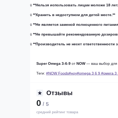
**Нельзя использовать лицам моложе 18 ле
ü
**Хранить в недоступном для детей месте.**
ü
**Не является заменой полноценного питания
ü
**Не превышайте рекомендованную дозировк
ü
**Производитель не несет ответственности 
ü
Super Omega 3-6-9
от
NOW
— ваш выбор для п
Теги:
#NOW Foods#ноу#omega 3 6 9 #омега 3 6
Отзывы
0
/ 5
средний рейтинг товара