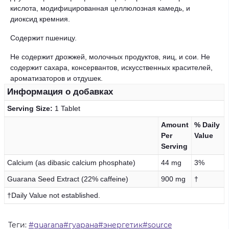
кислота, модифицированная целлюлозная камедь, и
диоксид кремния.
Содержит пшеницу.
Не содержит дрожжей, молочных продуктов, яиц, и сои. Не
содержит сахара, консервантов, искусственных красителей,
ароматизаторов и отдушек.
Информация о добавках
Serving Size:
1 Tablet
Amount
% Daily
Per
Value
Serving
Calcium (as dibasic calcium phosphate)
44 mg
3%
Guarana Seed Extract (22% caffeine)
900 mg
†
†Daily Value not established.
Теги:
#guarana#гуарана#энергетик#source