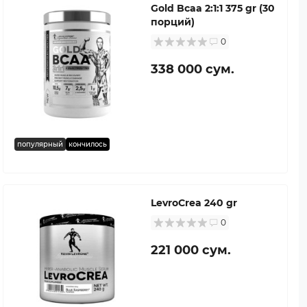
Gold Bcaa 2:1:1 375 gr (30
порций)
0
338 000 сум.
популярный
кончилось
LevroCrea 240 gr
0
221 000 сум.