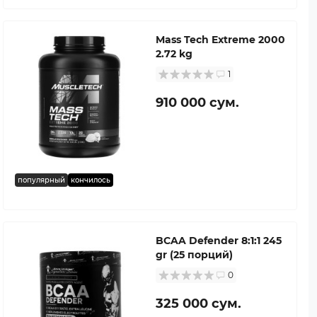
Mass Tech Extreme 2000
2.72 kg
1
910 000 сум.
популярный
кончилось
BCAA Defender 8:1:1 245
gr (25 порций)
0
325 000 сум.