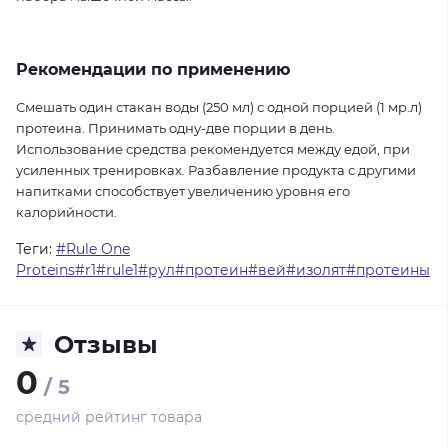
Рекомендации по применению
Смешать один стакан воды (250 мл) с одной порцией (1 мр.л)
протеина. Принимать одну-две порции в день.
Использование средства рекомендуется между едой, при
усиленных тренировках. Разбавление продукта с другими
напитками способствует увеличению уровня его
калорийности.
Теги:
#Rule One
Proteins#r1#rule1#рул#протеин#вей#изолят#протеины
Отзывы
0
/ 5
средний рейтинг товара