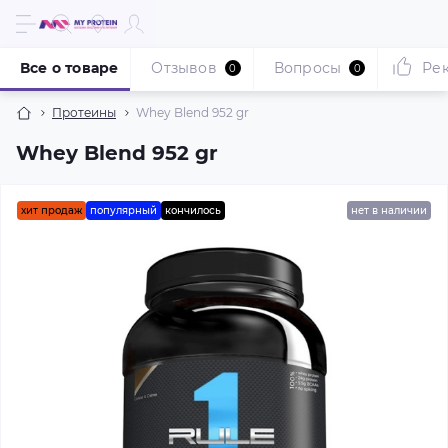
Все о товаре
Отзывов
Вопросы
Ре
0
0
Протеины
Whey Blend 952 gr
Whey Blend 952 gr
хит продаж
популярный
кончилось
нет в наличии