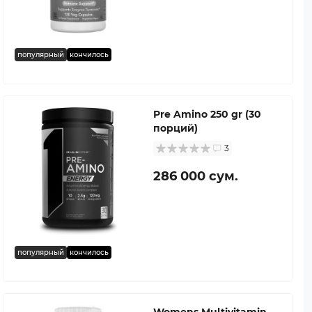
популярный
кончилось
Pre Amino 250 gr (30
порций)
3
286 000 сум.
популярный
кончилось
Womens Multivitamin