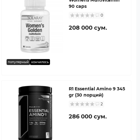
90 caps
0
208 000 сум.
популярный
кончилось
R1 Essential Amino 9 345
gr (30 порций)
2
286 000 сум.