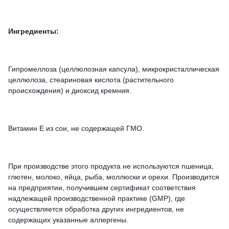
Ингредиенты:
Гипромеллоза
(целлюлозная
капсула),
микрокристаллическая
целлюлоза,
стеариновая
кислота
(растительного
происхождения)
и
диоксид
кремния.
Витамин
E
из
сои,
не
содержащей
ГМО.
При
производстве
этого
продукта
не
используются
пшеница,
глютен,
молоко,
яйца,
рыба,
моллюски
и
орехи.
Производится
на
предприятии,
получившем
сертификат
соответствия
надлежащей
производственной
практике
(GMP),
где
осуществляется
обработка
других
ингредиентов,
не
содержащих
указанные
аллергены.