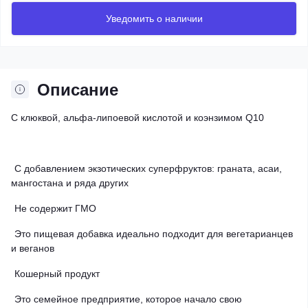
Уведомить о наличии
Описание
С
клюквой,
альфа-липоевой
кислотой
и
коэнзимом
Q10
С добавлением экзотических суперфруктов: граната, асаи,
мангостана и ряда других
Не
содержит
ГМО
Это
пищевая
добавка
идеально
подходит
для
вегетарианцев
и
веганов
Кошерный
продукт
Это
семейное
предприятие,
которое
начало
свою