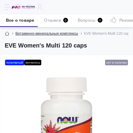
Все о товаре
Отзывов
Вопросы
Реком
0
0
Витаминно-минеральные комплексы
EVE Women's Multi 120 caps
EVE Women's Multi 120 caps
популярный
кончилось
нет в наличии