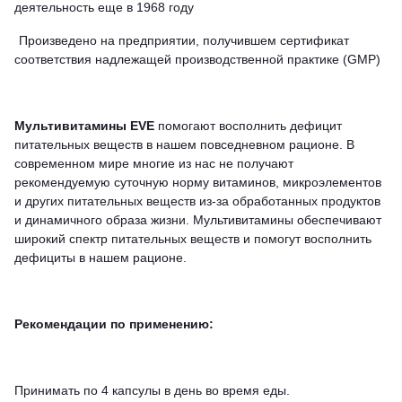
деятельность
еще
в
1968
году
Произведено
на
предприятии,
получившем
сертификат
соответствия
надлежащей
производственной
практике
(GMP)
Мультивитамины EVE
помогают
восполнить
дефицит
питательных
веществ
в
нашем
повседневном
рационе.
В
современном
мире
многие
из
нас
не
получают
рекомендуемую
суточную
норму
витаминов,
микроэлементов
и
других
питательных
веществ
из-за
обработанных
продуктов
и
динамичного
образа
жизни.
Мультивитамины
обеспечивают
широкий
спектр
питательных
веществ
и
помогут
восполнить
дефициты
в
нашем
рационе.
Рекомендации по применению:
Принимать
по
4
капсулы
в
день
во
время
еды.