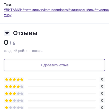
Теги:
#ВИТАМИН#витамины#vitamine#mineral#минералы#иви#eve#no
#ноу
Отзывы
0
/ 5
средний рейтинг товара
+ Добавить отзыв
0
0
0
0
0