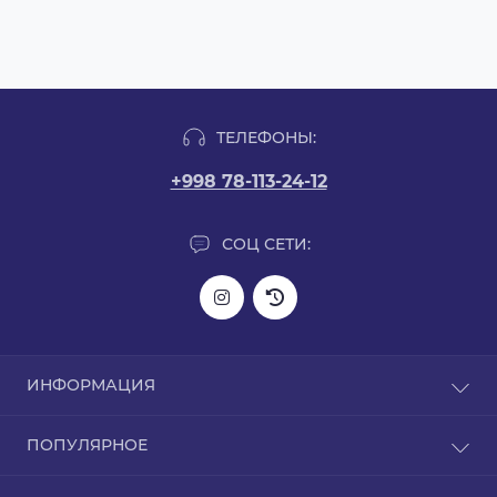
ТЕЛЕФОНЫ:
+998 78-113-24-12
СОЦ СЕТИ:
ИНФОРМАЦИЯ
Информация о доставке
ПОПУЛЯРНОЕ
О нас
Политика конфиденциальности
L-карнитин