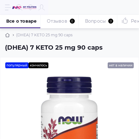
Все о товаре
Отзывов
Вопросы
Ре
0
0
(DHEA) 7 KETO 25 mg 90 caps
(DHEA) 7 KETO 25 mg 90 caps
популярный
кончилось
нет в наличии