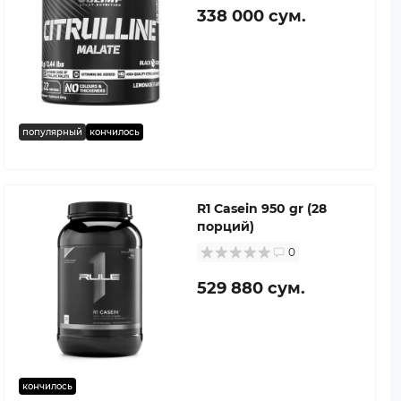
338 000 сум.
популярный
кончилось
R1 Casein 950 gr (28
порций)
0
529 880 сум.
кончилось