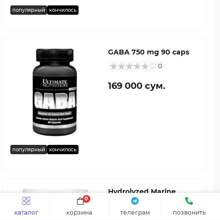
популярный
кончилось
GABA 750 mg 90 caps
0
169 000 сум.
популярный
кончилось
Hydrolyzed Marine
0
Collagen Peptides 200
gr
каталог
корзина
телеграм
позвонить