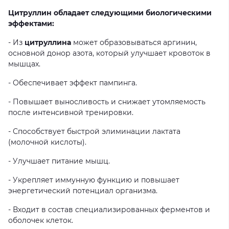
Цитруллин обладает следующими биологическими
эффектами:
-
Из
цитруллина
может
образовываться
аргинин,
основной
донор
азота,
который
улучшает
кровоток
в
мышцах.
-
Обеспечивает
эффект
пампинга.
-
Повышает
выносливость
и
снижает
утомляемость
после
интенсивной
тренировки.
-
Способствует
быстрой
элиминации
лактата
(молочной
кислоты).
-
Улучшает
питание
мышц.
-
Укрепляет
иммунную
функцию
и
повышает
энергетический
потенциал
организма.
-
Входит
в
состав
специализированных
ферментов
и
оболочек
клеток.