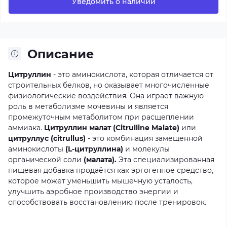
Уведомить о наличии
Описание
Цитруллин
-
это
аминокислота,
которая
отличается
от
строительных
белков,
но
оказывает
многочисленные
физиологические
воздействия.
Она
играет
важную
роль
в
метаболизме
мочевины
и
является
промежуточным
метаболитом
при
расщеплении
аммиака.
Цитруллин малат (Citrulline Malate)
или
цитруллус (citrullus)
-
это
комбинация
замещенной
аминокислоты
(L-цитруллина)
и
молекулы
органической
соли
(малата).
Эта
специализированная
пищевая
добавка
продаётся
как
эргогенное
средство,
которое
может
уменьшить
мышечную
усталость,
улучшить
аэробное
производство
энергии
и
способствовать
восстановлению
после
тренировок.