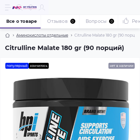
Все о товаре
Отзывов
Вопросы
Ре
0
0
Аминокислоты отдельные
Citrulline Malate 180 gr (90 порций
Citrulline Malate 180 gr (90 порций)
популярный
кончилось
нет в наличии