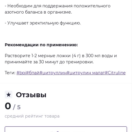
-
Необходим
для
поддержания
положительного
азотного
баланса
в
организме.
-
Улучшает
эректильную
функцию.
Рекомендации по применению:
Растворите
1-2
мерные
ложки
(4
г)
в
300
мл
воды
и
принимайте
за
30
минут
до
тренировки.
Теги:
#bpi#бпай#цитруллин#цитрулин малат#Citruline
Отзывы
0
/ 5
средний рейтинг товара