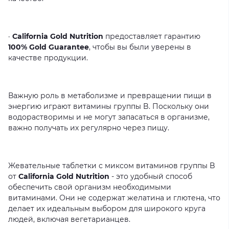
·
California Gold Nutrition
предоставляет
гарантию
100% Gold Guarantee
,
чтобы
вы
были
уверены
в
качестве
продукции.
Важную
роль
в
метаболизме
и
превращении
пищи
в
энергию
играют
витамины
группы
B.
Поскольку
они
водорастворимы
и
не
могут
запасаться
в
организме,
важно
получать
их
регулярно
через
пищу.
Жевательные
таблетки
с
миксом
витаминов
группы
B
от
California Gold Nutrition
-
это
удобный
способ
обеспечить
свой
организм
необходимыми
витаминами.
Они
не
содержат
желатина
и
глютена,
что
делает
их
идеальным
выбором
для
широкого
круга
людей,
включая
вегетарианцев.