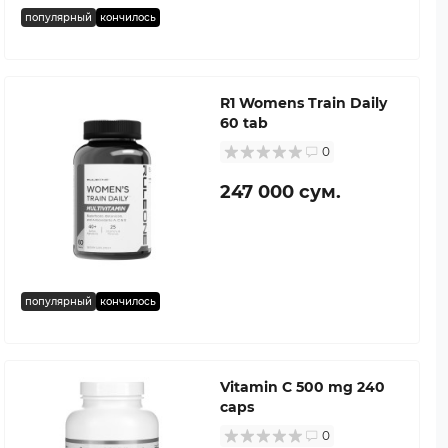
популярный
кончилось
R1 Womens Train Daily
60 tab
0
247 000 сум.
популярный
кончилось
Vitamin C 500 mg 240
caps
0