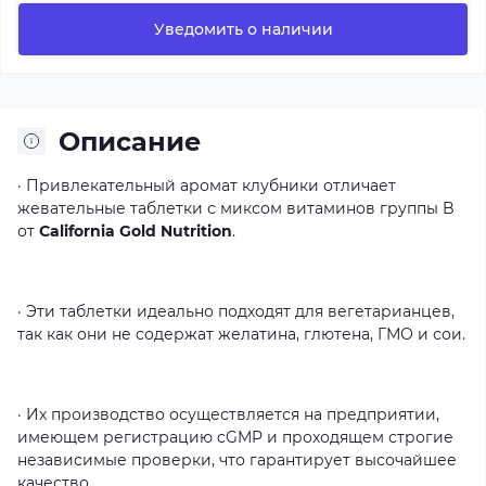
Уведомить о наличии
Описание
·
Привлекательный
аромат
клубники
отличает
жевательные
таблетки
с
миксом
витаминов
группы
B
от
California Gold Nutrition
.
·
Эти
таблетки
идеально
подходят
для
вегетарианцев,
так
как
они
не
содержат
желатина,
глютена,
ГМО
и
сои.
·
Их
производство
осуществляется
на
предприятии,
имеющем
регистрацию
cGMP
и
проходящем
строгие
независимые
проверки,
что
гарантирует
высочайшее
качество.