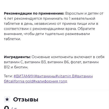
Рекомендации по применению:
Взрослым
и
детям
от
4
лет
рекомендуется
принимать
по
1
жевательной
таблетке
в
день,
независимо
от
приема
пищи
или
в
соответствии
с
рекомендациями
врача.
Обратите
внимание,
чтобы
дети
тщательно
разжевывали
таблетки.
Ингредиенты:
Основные
компоненты
включают
в
себя
витамин
C,
витамин
B3,
витамин
B6,
фолат,
витамин
B12
и
биотин.
Теги:
#ВИТАМИН#витамины#vitamin B#витамин
б#california gold#калифорния голд
Отзывы
0