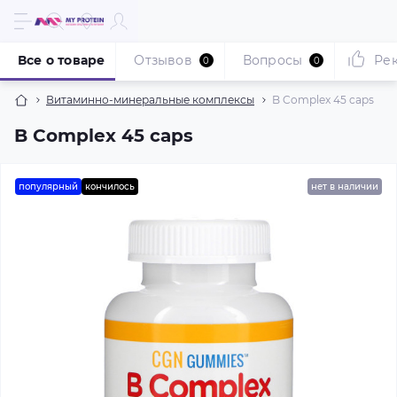
Все о товаре
Отзывов
Вопросы
Ре
0
0
Витаминно-минеральные комплексы
B Complex 45 caps
B Complex 45 caps
популярный
кончилось
нет в наличии