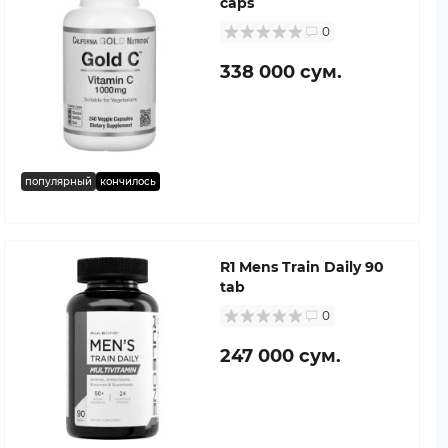
caps
0
338 000 сум.
популярный
кончилось
R1 Mens Train Daily 90
tab
0
247 000 сум.