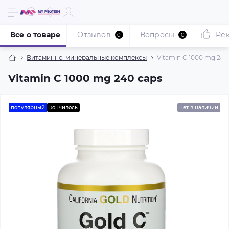
Все о товаре
Отзывов
Вопросы
Ре
0
0
Витаминно-минеральные комплексы
Vitamin C 1000 mg 240
Vitamin C 1000 mg 240 caps
популярный
кончилось
нет в наличии