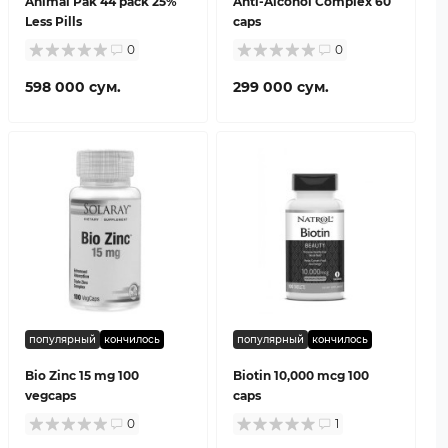
Animal Pak 44 pack 25%
Anti-Alcohol Complex 60
Less Pills
caps
0
0
598 000 сум.
299 000 сум.
популярный
кончилось
популярный
кончилось
Bio Zinc 15 mg 100
Biotin 10,000 mcg 100
vegcaps
caps
0
1