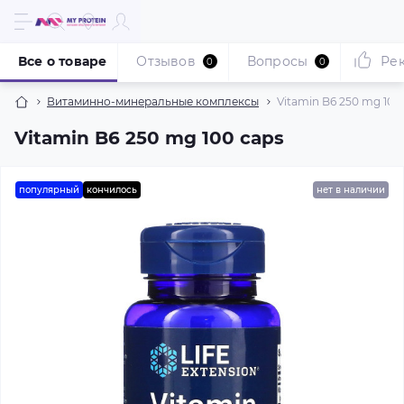
Все о товаре
Отзывов
Вопросы
Ре
0
0
Витаминно-минеральные комплексы
Vitamin B6 250 mg 100
Vitamin B6 250 mg 100 caps
популярный
кончилось
нет в наличии