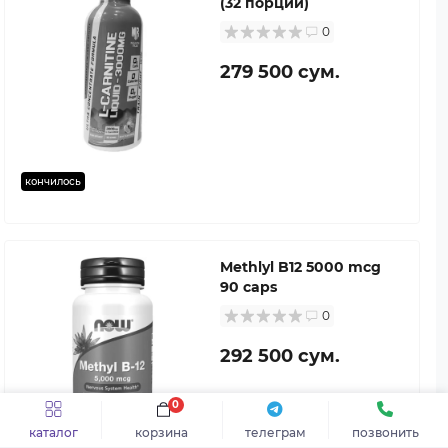
(32 порции)
0
279 500 сум.
кончилось
Methlyl B12 5000 mcg
90 caps
0
292 500 сум.
0
каталог
корзина
телеграм
позвонить