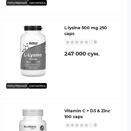
популярный
кончилось
L-lysine 500 mg 250
caps
0
247 000 сум.
популярный
кончилось
Vitamin C + D3 & Zinc
100 caps
0