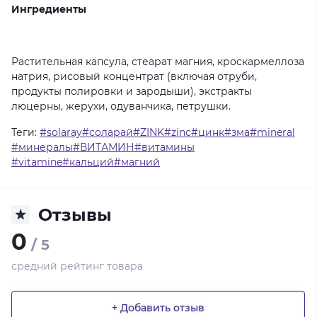
Ингредиенты
Растительная капсула, стеарат магния, кроскармеллоза
натрия, рисовый концентрат (включая отруби,
продукты полировки и зародыши), экстракты
люцерны, жерухи, одуванчика, петрушки.
Теги:
#solaray#соларай#ZINK#zinc#цинк#зма#mineral
#минералы#ВИТАМИН#витамины
#vitamine#кальций#магний
Отзывы
0
/ 5
средний рейтинг товара
+ Добавить отзыв