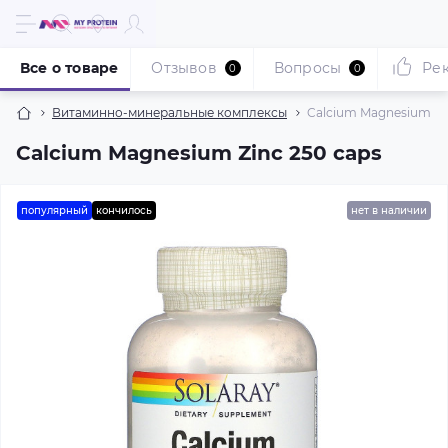
Все о товаре
Отзывов
Вопросы
Ре
0
0
Витаминно-минеральные комплексы
Calcium Magnesium Zi
Calcium Magnesium Zinc 250 caps
популярный
кончилось
нет в наличии